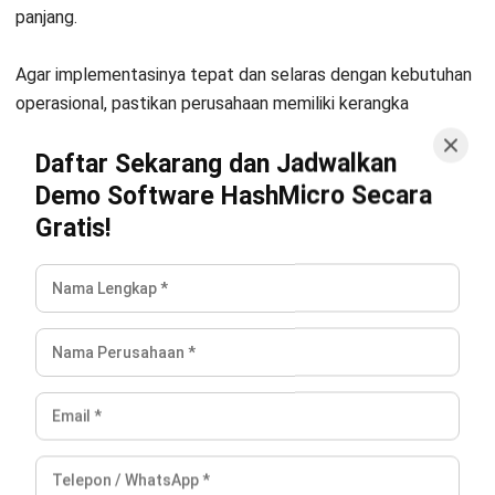
Apakah cuti sabatikal diatur dalam
undang-undang Indonesia?
Mulai Konsultasi
Irga Afghani
Coba Gratis
CW Fulltime
Irga merupakan spesialis untuk penulisan bidang
pengelolaan keuangan bisnis dengan pengalaman
selama kurang lebih 3 tahun. Fokus penulisannya
mencakup pencatatan dan pelaporan keuangan, analisis
finansial, pengelolaan arus kas, serta pemanfaatan
sistem akuntansi digital untuk membantu perusahaan
meningkatkan akurasi dan efisiensi finansial.