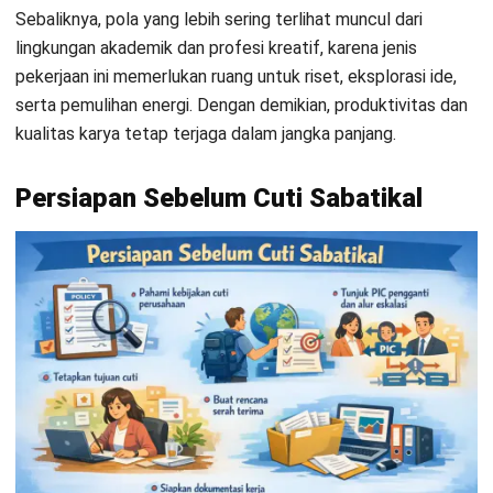
Sebelum mengajukan cuti sabatikal, penting untuk
memastikan rencana Anda tidak hanya realistis untuk
kebutuhan pribadi, tetapi juga tetap aman bagi operasional
tim. Dengan persiapan yang tepat, cuti ini bisa berjalan
lancar tanpa menimbulkan pekerjaan tertunda atau
kebingungan alur tanggung jawab.
1. Pahami kebijakan cuti sabatikal pada perusahaan
Pertama, cek syarat masa kerja, durasi cuti, status berbayar
atau tidak, aturan terkait cuti tahunan, serta ketentuan
kembali bekerja. Langkah ini mencegah miskomunikasi sejak
awal dan memastikan ekspektasi kedua belah pihak selaras.
2. Tetapkan tujuan cuti yang spesifik dan terukur