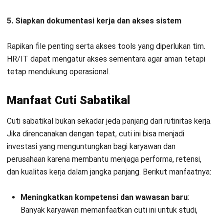
perusahaan mendapatkan talenta yang lebih siap
menghadapi kebutuhan bisnis yang berubah.
Meningkatkan retensi dan loyalitas karyawan
:
Kebijakan cuti ini menunjukkan perusahaan peduli pada
keberlanjutan karier dan kesejahteraan karyawan. Hal ini
dapat memperkuat engagement dan menurunkan
keinginan resign, terutama pada talenta kunci.
Membuat operasional tim lebih matang dan tidak
bergantung pada satu orang
: Karena ada proses
serah terima dan penunjukan PIC, tim terdorong
membangun dokumentasi, SOP, dan pembagian
tanggung jawab yang lebih jelas. Hasilnya, operasional
menjadi lebih rapi dan tahan risiko saat ada perubahan
personel.