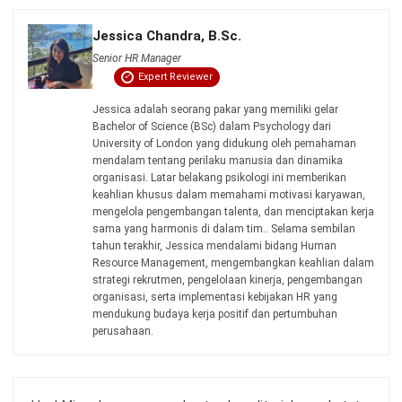
dan menggunakan sumber utama seperti regulasi
pemerintah, pedoman industri, serta publikasi terpercaya
untuk memastikan konten yang akurat dan relevan.
Pelajari lebih lanjut tentang cara kami menjaga
ketepatan, kelengkapan, dan objektivitas konten dengan
membaca
Panduan Editorial kami
.
Konsultasi
Gratis
dan Dapatkan Solusi
yang Tepat