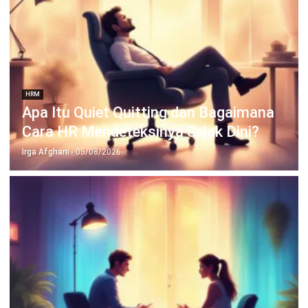
HRM
Strategi HRD Mengelola Negosiasi Gaji
Secara Efektif
Irga Afghani
- 04/08/2026
Jalankan Bisnis Lebih Mudah
Bersama HashMicro
Mulai demo gratis hari ini tanpa komitmen. Dapatkan solusi terbaik
untuk bisnis yang lebih efisien.
Jadwalkan Konsultasi