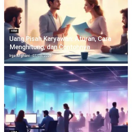
Mengenal Cuti Block Leave dan
Manfaatnya bagi Perusahaan
Irga Afghani
- 07/08/2026
HRM
Merit Pay Adalah: Cara Kerja dan
Penerapannya
Irga Afghani
- 06/08/2026