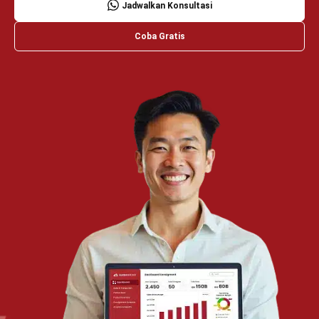
Wawasan Bisnis
Pelajari Lebih Lanjut Tentang Software untuk
Bisnis
Temukan Software Terbaik untuk Bisnis
TENTANG KAMI
HashMicro
Penyedia solusi ERP dengan rangkaian software