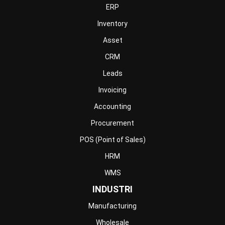
Retail
Construction
Engineering
Mining
FnB
Facility
Agriculture
Central Kitchen
Home
Industri
Produk
Tentang Kami
Hubungi Kami
© BusinessTech by Hashmicro