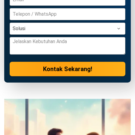
HRM
Uang Pisah Karyawan: Aturan, Cara
Menghitung, dan Contohnya
Irga Afghani
- 07/08/2026
HRM