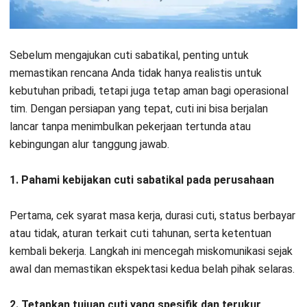
Misalnya untuk sertifikasi, studi, pemulihan, atau proyek
personal. Tujuan yang jelas membantu Anda menyusun
rencana, dan
memudahkan HR menilai urgensi serta
manfaatnya
.
3. Buat rencana serah terima yang rapi
Susun daftar tugas, proyek berjalan, deadline, dan “how-to”
singkat untuk pekerjaan rutin. Dengan begitu, tim bisa
melanjutkan tanpa bergantung pada Anda.
4. Tunjuk PIC pengganti dan alur eskalasi
Tentukan siapa yang mengambil alih tiap tugas, batas
kewenangannya, dan kapan isu harus naik ke manajer. Ini
menjaga keputusan tetap cepat saat Anda cuti.