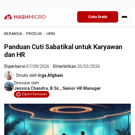
Cuti sabatikal sering dianggap “cuti panjang”, padahal
fungsinya jauh lebih strategis daripada sekadar istirahat.
Pada tengah ritme kerja yang makin cepat, cuti sabatikal
memberi ruang bagi karyawan untuk menata ulang arah
karier tanpa harus memutus hubungan kerja.
Selain itu bagi divisi HR, cuti ini bukan hanya soal izin dan
administrasi tetapi juga cara menjaga keberlanjutan talenta
dan mencegah burnout karyawan. Lalu bagaimana penerapan
cuti sabatikal yang baik dan efisien? Simak penjelasan
berikut.