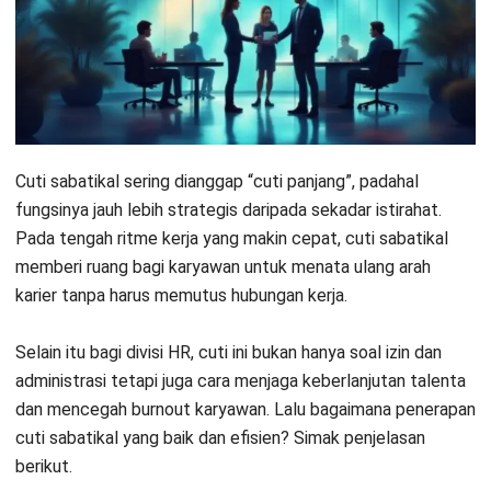
Key Takeaways
Cuti sabatikal
adalah periode cuti jangka
menengah hingga panjang yang perusahaan
berikan kepada karyawan setelah masa kerja
tertentu.
Beberapa persiapan sebelum cuti yaitu
pahami kebijakan cuti perusahaan
dan
tunjuk PIC pengganti.
Implementasi sabbatical leave di
sektor
korporasi Indonesia
masih relatif terbatas.
Apa itu Cuti Sabatikal?