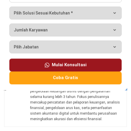
Jessica Chandra, B.Sc.
Senior HR Manager
Expert Reviewer
Jessica adalah seorang pakar yang memiliki gelar
Bachelor of Science (BSc) dalam Psychology dari
University of London yang didukung oleh pemahaman
mendalam tentang perilaku manusia dan dinamika
organisasi. Latar belakang psikologi ini memberikan
keahlian khusus dalam memahami motivasi karyawan,
mengelola pengembangan talenta, dan menciptakan kerja
sama yang harmonis di dalam tim.. Selama sembilan
tahun terakhir, Jessica mendalami bidang Human
Resource Management, mengembangkan keahlian dalam
strategi rekrutmen, pengelolaan kinerja, pengembangan
organisasi, serta implementasi kebijakan HR yang
mendukung budaya kerja positif dan pertumbuhan
perusahaan.
HashMicro berpegang pada standar editorial yang ketat