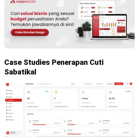
Perusahaan X menghadapi tantangan tingginya tingkat
kelelahan karyawan pada level manajerial, yang mulai
berdampak pada produktivitas dan retensi talenta. Untuk
mengatasinya, perusahaan merancang program cuti
sabatikal terstruktur bagi karyawan dengan masa kerja
tertentu sebagai bagian dari strategi pengelolaan SDM
jangka panjang.
Agar implementasi berjalan rapi, Perusahaan X
mengintegrasikan kebijakan cuti ini ke dalam sistem HR
mereka. Melalui sistem HRIS, tim HR dapat mengatur
eligibility otomatis, memantau sisa cuti, mengelola proses
persetujuan berlapis, hingga mendokumentasikan rencana
serah terima kerja secara terpusat. Pendekatan ini
membantu meminimalkan risiko miskomunikasi dan
memastikan operasional tetap terkendali selama karyawan
menjalani cuti.