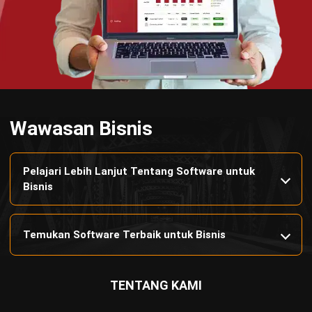
terlengkap untuk berbagai jenis industri, yang dapat
disesuaikan dengan kebutuhan setiap bisnis.
HUBUNGI KAMI
Jalan Balikpapan Raya No. 9 A - C, Daerah Khusus Ibukota
Jakarta 10160
021 5099 6750
+62-812-2284-6776
hello@hashmicro.co.id
partnership@hashmicro.com
PRODUK
ERP