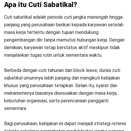
jelas dan keselarasan dengan kebutuhan operasional.
Praktik Cuti Sabatikal di Indonesia
Dalam
UU No. 13 Tahun 2003 tentang Ketenagakerjaan
,
Indonesia mengenal ketentuan cuti panjang.
Hak ini minimal 2 bulan, lalu umumnya jatuh pada tahun ke-7
dan ke-8 (masing-masing 1 bulan) bagi pekerja yang telah
bekerja 6 tahun berturut-turut pada perusahaan yang sama.
Sebagai konsekuensinya, pekerja tidak mendapat cuti
tahunan pada dua tahun tersebut, kemudian hak cuti panjang
muncul kembali untuk setiap kelipatan 6 tahun masa kerja.
Namun demikian, implementasi sabbatical leave pada
sektor korporasi Indonesia masih relatif terbatas.
Sebaliknya, pola yang lebih sering terlihat muncul dari