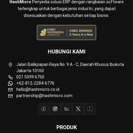
Inventory
Asset
CRM
Leads
Invoicing
Accounting
Procurement
POS (Point of Sales)
HRM
WMS
INDUSTRI
Manufacturing
Wholesale