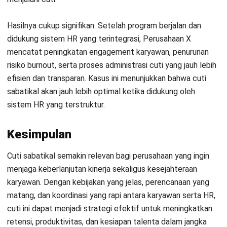
Agar implementasinya tepat dan selaras dengan kebutuhan
operasional, pastikan perusahaan memiliki kerangka
kebijakan yang terstruktur dan terdokumentasi dengan baik.
Daftar Sekarang dan Jadwalkan
Jika Anda ingin merancang skema cuti sabatikal yang lebih
Demo Software HashMicro Secara
optimal dan minim risiko,
konsultasikan bisnis anda dengan
Gratis!
tim expert
kami.
Pertanyaan Seputar Cuti Sabatikal
Siapa saja yang biasanya berhak
mendapatkan cuti sabatikal?
Apa manfaat cuti sabatikal bagi
perusahaan?