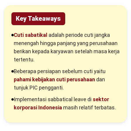
Cuti sabatikal adalah periode cuti jangka menengah hingga
panjang yang perusahaan berikan kepada karyawan setelah
masa kerja tertentu dengan tujuan mendukung
pengembangan diri tanpa memutus hubungan kerja. Dengan
demikian, karyawan tetap berstatus aktif meskipun tidak
menjalankan tugas rutin untuk sementara waktu.
Berbeda dengan cuti tahunan dan
block leave
, durasi cuti
sabatikal umumnya lebih panjang dan mengikuti kebijakan
khusus yang perusahaan tetapkan. Selain itu, syarat dan
mekanismenya biasanya disesuaikan dengan masa kerja,
kebutuhan organisasi, serta perencanaan pengganti
sementara.
Bagi perusahaan, kebijakan ini dapat menjadi strategi retensi
talenta sekaligus peningkatan produktivitas jangka panjang.
Namun, efektivitasnya sangat bergantung pada aturan yang