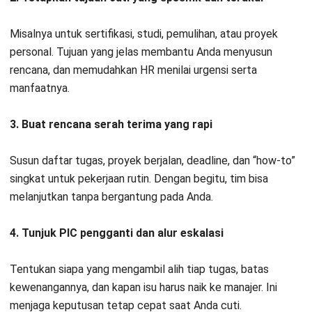
5. Siapkan dokumentasi kerja dan akses sistem
Rapikan file penting serta akses tools yang diperlukan tim.
HR/IT dapat mengatur akses sementara agar aman tetapi
tetap mendukung operasional.
Manfaat Cuti Sabatikal
Cuti sabatikal bukan sekadar jeda panjang dari rutinitas kerja.
Jika direncanakan dengan tepat, cuti ini bisa menjadi
investasi yang menguntungkan bagi karyawan dan
perusahaan karena membantu menjaga performa, retensi,
dan kualitas kerja dalam jangka panjang. Berikut manfaatnya:
Meningkatkan kompetensi dan wawasan baru
:
Banyak karyawan memanfaatkan cuti ini untuk studi,
sertifikasi, atau proyek pengembangan diri. Dampaknya,