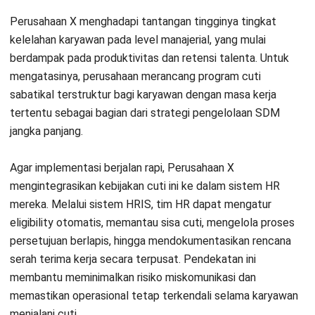
Hasilnya cukup signifikan. Setelah program berjalan dan
didukung sistem HR yang terintegrasi, Perusahaan X
mencatat peningkatan engagement karyawan, penurunan
risiko burnout, serta proses administrasi cuti yang jauh lebih
efisien dan transparan. Kasus ini menunjukkan bahwa cuti
sabatikal akan jauh lebih optimal ketika didukung oleh
sistem HR yang terstruktur.
Kesimpulan
Cuti sabatikal semakin relevan bagi perusahaan yang ingin
menjaga keberlanjutan kinerja sekaligus kesejahteraan
karyawan. Dengan kebijakan yang jelas, perencanaan yang
matang, dan koordinasi yang rapi antara karyawan serta HR,
cuti ini dapat menjadi strategi efektif untuk meningkatkan
retensi, produktivitas, dan kesiapan talenta dalam jangka
panjang.