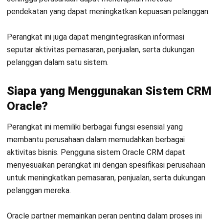
tidak lagi perlu mengandalkan spreadsheet manual.
Seluruh proses pencatatan, analisis, dan pelaporan
dapat dilakukan secara otomatis sehingga menghemat
waktu dan meminimalisir kesalahan manusia.
Mempermudah Evaluasi Kinerja Tim Penjualan
:
Sistem CRM Oracle memungkinkan perusahaan untuk
memantau kinerja tenaga penjual secara real-time.
Informasi ini membantu manajemen dalam mengambil
keputusan strategis yang berdampak pada peningkatan
hasil penjualan.
Menyederhanakan Proses Penjualan dengan
Visualisasi yang Jelas
: Proses penjualan dapat
divisualisasikan secara sistematis, sehingga alur kerja
menjadi lebih transparan dan mudah dipahami oleh
seluruh tim. Hal ini juga mempermudah dalam
mengidentifikasi tahapan penjualan yang memerlukan
perhatian lebih.