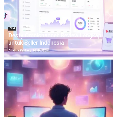
CRM
Kebutuhan Pelanggan Tidak Terpenuhi?
Pahami dengan AI CRM
Anatha Ginting
- 06/08/2026
Jalankan Bisnis Lebih Mudah
Bersama HashMicro
Mulai demo gratis hari ini tanpa komitmen. Dapatkan solusi terbaik
untuk bisnis yang lebih efisien.