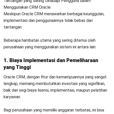
Software
CRM Terbaik bagi Bisnis
Anda
Mengelola hubungan pelanggan secara manual dapat
mengakibatkan peluang yang terlewat, ketidakefisienan, dan
bahkan ketidakpuasan pelanggan.
Di sinilah
HashMicro CRM
hadir, memberikan solusi