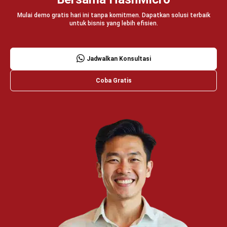
PRODUK
ERP
Inventory
Asset
CRM
Leads
Invoicing
Accounting
Procurement
POS (Point of Sales)
HRM
WMS
INDUSTRI