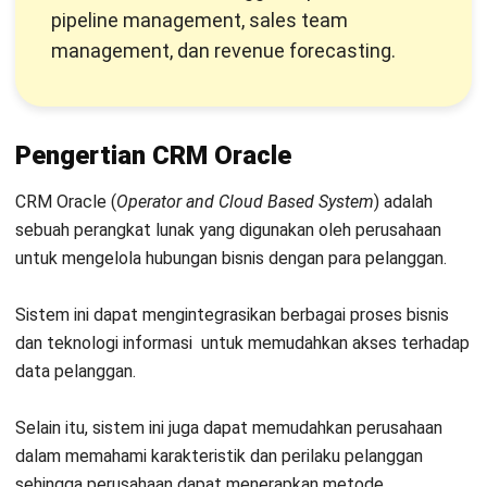
Consumer
) yang menggunakan sistem ini untuk
mengelolapemasaran, penjualan, dan pencatatan data untuk
memudahkan penjangkauan terhadap para pelanggan.
Manfaat CRM Oracle bagi Bisnis
Setelah memahami fungsi dasar dari
sistem CRM
Oracle,
kini saatnya meninjau lebih jauh berbagai manfaat yang
ditawarkan perangkat ini.
Tidak hanya membantu operasional internal, CRM Oracle
juga dapat mendorong peningkatan kualitas hubungan
dengan pelanggan dan efisiensi kerja tim penjualan. Berikut
adalah beberapa manfaat utama dari sistem ini:
Mengurangi Ketergantungan pada Spreadsheet
:
Dengan fitur otomatisasi yang canggih, perusahaan