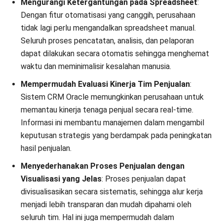
yang sudah ada.
Cara Kerja CRM Oracle dalam Bisnis
Dalam menerapkan sistem Oracle CRM, perusahaan harus
memahami bagaimana cara kerjanya agar dapat
mengoptimalkan pelayanan kepada para pelanggannya. Cara
kerja pertama yang harus dipahami oleh perusahaan adalah
integrasi data.
Integrasi data dapat menyatukan data pelanggan, produksi,
keuangan, dan penjualan sehingga dapat diakses oleh
seluruh pihak dengan mudah.
Sistem ini juga dapat mengkoordinasikan proses bisnis
dengan mudah. Hal ini bertujuan untuk menjaga kualitas data
serta memperoleh informasi penting pelanggan. Selain itu,
perangkat ini juga dapat melakukan analisis data secara