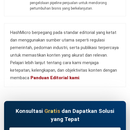
CRM
Desty Omnichannel: Review Lengkap
untuk Seller Indonesia
Anatha Ginting
- 08/07/2026
CRM
20 KPI Customer Service yang Wajib