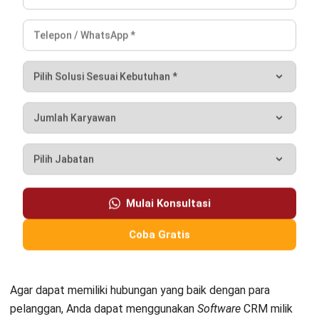
data lintas divisi, merapikan proses operasional, serta
membantu perusahaan memahami dan mengelola bisnis
secara lebih efektif.
Chelsea Gunawan, B.Acc.
Senior Business Development Manager
Expert Reviewer
Chelsea adalah seorang pakar yang memiliki gelar
Bachelor of Accounting dari Victoria University of
Wellington, dengan latar belakang analisis bisnis dan
manajemen keuangan. alam analisis bisnis dan
manajemen keuangan. Latar belakang akuntansi ini
membentuk pendekatan analisisnya dalam memahami
dinamika bisnis dan strategi pertumbuhan perusahaan.
Selama lima tahun terakhir, Chelsea mulai berkecimpung
dalam dunia business development di HashMicro, yang
memperkuat keahliannya dalam sales strategy,
negosiasi, pembangunan kemitraan strategis, serta
pengelolaan pipeline penjualan untuk mendorong
pertumbuhan bisnis yang berkelanjutan.