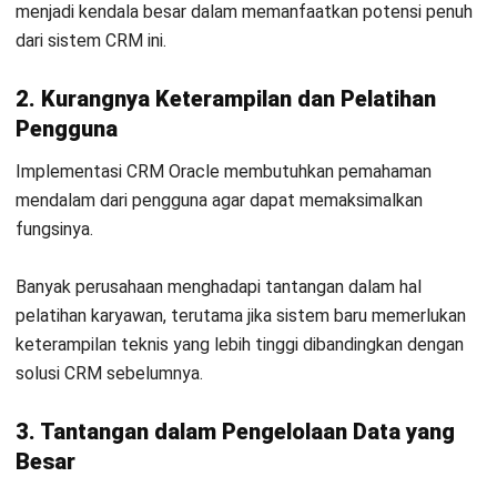
komprehensif untuk merampingkan proses penjualan,
pemasaran, dan layanan pelanggan, guna meningkatkan
kinerja bisnis Anda.
Pengelolaan Data Pelanggan Otomatis
: HashMicro
CRM secara otomatis mengumpulkan dan menyusun
data pelanggan dari berbagai saluran interaksi,
memastikan informasi selalu akurat, lengkap, dan mudah
diakses tanpa input manual.
Tampilan Pelanggan 360 Derajat
: Dapatkan
pandangan menyeluruh atas seluruh riwayat interaksi,
transaksi, dan permintaan layanan pelanggan untuk
memberikan pengalaman yang lebih personal dan tepat
sasaran.
Manajemen Pipeline Penjualan & Leads
: Kelola
prospek dan peluang penjualan secara efisien.