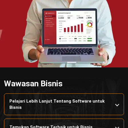
Manufacturing
Wholesale
Retail
Construction
Engineering
Mining
FnB
Facility
Agriculture
Central Kitchen
Home
Industri
Produk
Tentang Kami
Hubungi Kami
© BusinessTech by Hashmicro