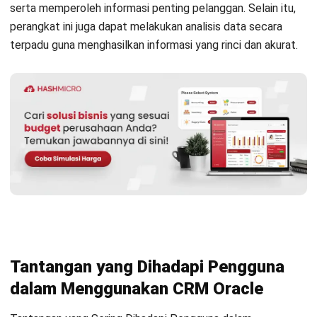
tersimpan bisa menjadi terlalu kompleks dan sulit dianalisis.
Hal ini dapat menghambat kemampuan perusahaan untuk
mengambil keputusan yang tepat berdasarkan data yang
ada.
4. Perubahan Proses Bisnis yang Dibutuhkan
Penerapan CRM Oracle sering kali memerlukan perubahan
signifikan dalam proses bisnis yang sudah berjalan.
Perubahan ini bisa menimbulkan resistensi di kalangan
karyawan yang terbiasa dengan sistem lama.
Jika tidak dikelola dengan baik, hal ini bisa mempengaruhi
adopsi sistem dan kinerja organisasi.
HashMicro sebagai Alternatif