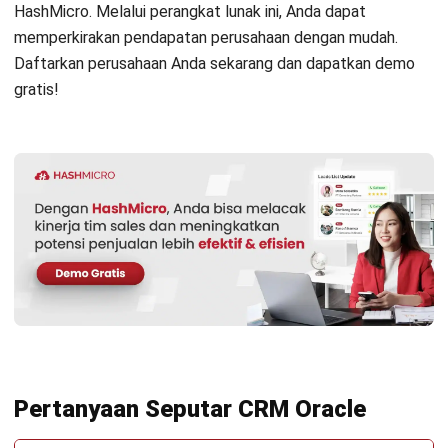
HashMicro berpegang pada standar editorial yang ketat
dan menggunakan sumber utama seperti regulasi
pemerintah, pedoman industri, serta publikasi terpercaya
untuk memastikan konten yang akurat dan relevan.
Pelajari lebih lanjut tentang cara kami menjaga
ketepatan, kelengkapan, dan objektivitas konten dengan
membaca
Panduan Editorial kami
.
Konsultasi
Gratis
dan Dapatkan Solusi
yang Tepat