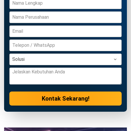
Diukur Bisnis
Anatha Ginting
- 06/07/2026
CRM
20 KPI Customer Service yang Wajib
Diukur Bisnis
Anatha Ginting
- 02/07/2026