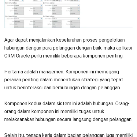
Meskipun Oracle CRM menawarkan berbagai keunggulan,
implementasi dan penggunaannya tidak bebas dari
tantangan.
Beberapa hambatan utama yang sering ditemui oleh
perusahaan yang menggunakan sistem ini antara lain:
1. Biaya Implementasi dan Pemeliharaan
yang Tinggi
Oracle CRM, dengan fitur dan kemampuannya yang sangat
lengkap, memang membutuhkan investasi yang signifikan,
baik dari segi biaya lisensi, implementasi, maupun pelatihan
karyawan.
Bagi perusahaan yang memiliki anggaran terbatas, ini bisa
menjadi kendala besar dalam memanfaatkan potensi penuh
dari sistem CRM ini.