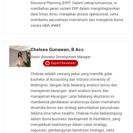
CRM
AI Email Agent untuk Kirim Email
Secara Otomatis & Cepat
Irga Afghani
- 28/07/2026