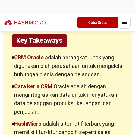
dapat dioptimalkan sesuai dengan kebutuhan spesifik
perusahaan dan memberikan manfaat maksimal.
Dengan keunggulan tersebut, banyak perusahaan yang
menggunakan sistem ini sebagai pengelola hubungan
dengan para pelanggan mereka. Salah satunya adalah jenis
perusahaan B2B (
Business to Business
).
Dalam jenis bisnis ini, sistem CRM Oracle dapat menyatukan
mitra, vendor, serta berbagai
stakeholder
lainnya. Perangkat
ini juga dapat mengetahui data kebutuhan klien sehingga
perusahaan dapat meningkatkan produksi barang tersebut.
Selain B2B, perusahaan besar juga menggunakan sistem ini
untuk mengintegrasikan pekerjaan, penjualan, serta data
pelanggan dari beberapa cabang di lokasi yang berbeda.
Kemudian, terdapat juga perusahaan B2C (
Business to