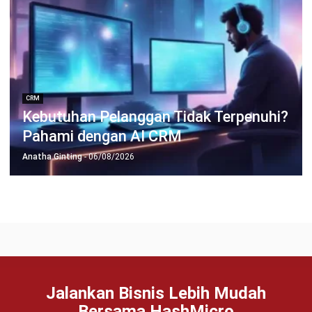
TENTANG KAMI
HashMicro
Penyedia solusi ERP dengan rangkaian software
terlengkap untuk berbagai jenis industri, yang dapat
disesuaikan dengan kebutuhan setiap bisnis.
HUBUNGI KAMI
Jalan Balikpapan Raya No. 9 A - C, Daerah Khusus Ibukota
Jakarta 10160
021 5099 6750
+62-812-2284-6776
hello@hashmicro.co.id
partnership@hashmicro.com