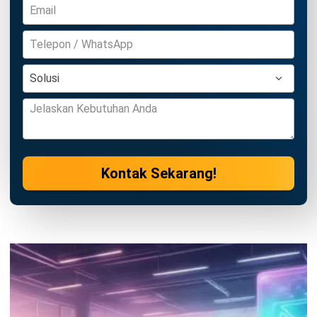
CRM
AI Email Agent untuk Kirim Email
Secara Otomatis & Cepat
Irga Afghani
- 28/07/2026
CRM