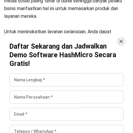
Mulai Konsultasi
Holy Graciela
Coba Gratis
Author
Holy merupakan author yang telah berkecimpung selama
kurang lebih 3 tahun dalam pembahasan implementasi
dan strategi Enterprise Resource Planning (ERP). Melalui
berbagai artikelnya, ia mengulas bagaimana sistem ERP
membantu perusahaan menyatukan data antar
departemen, menyederhanakan proses operasional, serta
memberikan pemahaman yang lebih menyeluruh dalam
pengelolaan bisnis.