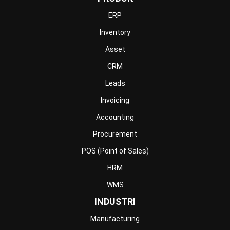
Retail
Construction
Engineering
Mining
FnB
Facility
Agriculture
Central Kitchen
Home
Industri
Produk
Tentang Kami
Hubungi Kami
© BusinessTech by Hashmicro