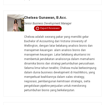
dan menggunakan sumber utama seperti regulasi
pemerintah, pedoman industri, serta publikasi terpercaya
untuk memastikan konten yang akurat dan relevan.
Pelajari lebih lanjut tentang cara kami menjaga
ketepatan, kelengkapan, dan objektivitas konten dengan
membaca
Panduan Editorial kami
.
Konsultasi
Gratis
dan Dapatkan Solusi
yang Tepat