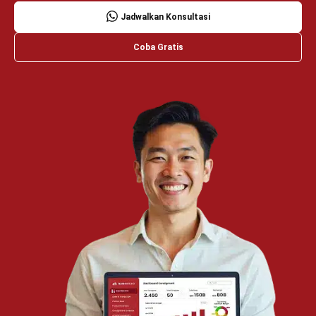
Wawasan Bisnis
Pelajari Lebih Lanjut Tentang Software untuk
Bisnis
Temukan Software Terbaik untuk Bisnis
TENTANG KAMI
HashMicro
Penyedia solusi ERP dengan rangkaian software