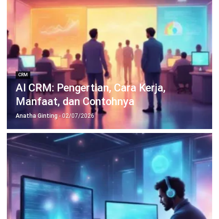
CRM
Kebutuhan Pelanggan Tidak Terpenuhi?
Pahami dengan AI CRM
Anatha Ginting
- 06/08/2026
Jalankan Bisnis Lebih Mudah
Bersama HashMicro
Mulai demo gratis hari ini tanpa komitmen. Dapatkan solusi terbaik
untuk bisnis yang lebih efisien.
Jadwalkan Konsultasi