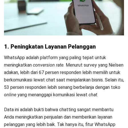
melayani pelanggan Anda yang sedang membutuhkan
bantuan.
Kini WhatsApp pun bisa Anda akses di laptop atau komputer
menggunakan WhatsApp Web. Dengan WhatsApp Web,
Anda bisa memberikan layanan yang lebih baik dan lebih
cepat kepada pelanggan Anda.
Gunakan juga fitur call logging management dari
aplikasi
CRM berbasis cloud
untuk mencatat percakapan dalam
setiap panggilan, meningkatkan pemahaman tentang
prospek dan untuk mengoptimalkan layanan pelanggan.
2. Manfaatkan Fitur-fitur WhatsApp
WhatsApp memiliki segudang fitur yang bisa Anda
manfaatkan untuk meningkatkan penjualan Anda. Misalnya,
platform chat ini punya fitur status yang bisa Anda