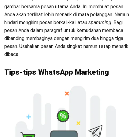
sumber: corecheap.in
1. Kumpulkan Kontak Sebanyak-banyaknya
Ada banyak cara yang bisa Anda tempuh untuk mencari
kontak pelanggan. Anda bisa menggelar seminar atau
pameran dan pastikan peserta seminar Anda mengisi data
identitas diri lengkap dengan nomor telpon. Acara
seminar/pameran Anda mungkin tidak mendatangkan
penjualan, namun nomor WhatsApp yang terkumpul bisa
digunakan untuk
follow-up
di kemudian hari.