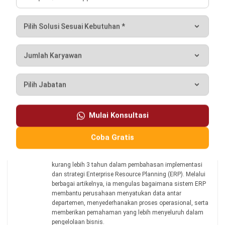
Chelsea Gunawan, B.Acc.
Senior Business Development Manager
Expert Reviewer
Chelsea adalah seorang pakar yang memiliki gelar
Bachelor of Accounting dari Victoria University of
Wellington, dengan latar belakang analisis bisnis dan
manajemen keuangan. alam analisis bisnis dan
manajemen keuangan. Latar belakang akuntansi ini
membentuk pendekatan analisisnya dalam memahami
dinamika bisnis dan strategi pertumbuhan perusahaan.
Selama lima tahun terakhir, Chelsea mulai berkecimpung
dalam dunia business development di HashMicro, yang
memperkuat keahliannya dalam sales strategy,
negosiasi, pembangunan kemitraan strategis, serta
pengelolaan pipeline penjualan untuk mendorong
pertumbuhan bisnis yang berkelanjutan.
HashMicro berpegang pada standar editorial yang ketat