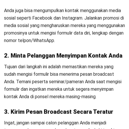
waktu pengiriman sedemikian rupa sehingga sang penerima
tak memblokir Anda karena terlalu sering mengirimkan
broadcast dan terkesan spamming.
Buat pesan yang singkat, namun tetap menarik untuk
dibaca. Sesuaikan isi pesan dengan demografi calon
pelanggan Anda. Semisal pelanggan Anda rata-rata siswa
SMA hingga mahasiswa, gunakan gambar, GIF, atau sticker
yang menarik dan relevan. Fitur di dalam Software
Marketing Automation memungkinkan Anda untuk mengirim
campaign
secara teratur.
4. Gunakan Whatsapp Business API Resmi
Bisnis harus menggunakan WhatsApp Business API resmi
karena API resmi memastikan keamanan, keandalan, dan
dukungan teknis yang lebih baik daripada penggunaan
WhatsApp reguler. Dengan menggunakan API resmi, bisnis