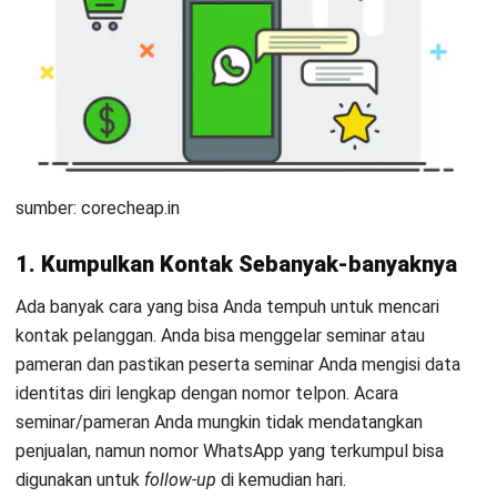
Anda juga bisa mengumpulkan kontak menggunakan media
sosial seperti Facebook dan Instagram. Jalankan promosi di
media sosial yang mengharuskan mereka yang menggunakan
promosinya untuk mengisi formulir data diri, lengkap dengan
nomor telpon/WhatsApp.
2. Minta Pelanggan Menyimpan Kontak Anda
Tujuan dari langkah ini adalah memastikan mereka yang
sudah mengisi formulir bisa menerima pesan broadcast
Anda. Temani peserta seminar/pameran Anda saat mengisi
formulir dan ingatkan mereka untuk segera menyimpan
kontak Anda di ponsel mereka masing-masing.
3. Kirim Pesan
B
roadcast
Secara Teratur
Ingat, jangan sampai calon pelanggan Anda menjadi
terganggu dengan pesan broadcast yang Anda kirim. Atur