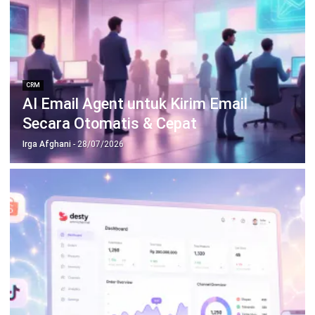
Desty Omnichannel: Review Lengkap
untuk Seller Indonesia
Anatha Ginting
- 08/07/2026
CRM
20 KPI Customer Service yang Wajib
Diukur Bisnis
Anatha Ginting
- 06/07/2026