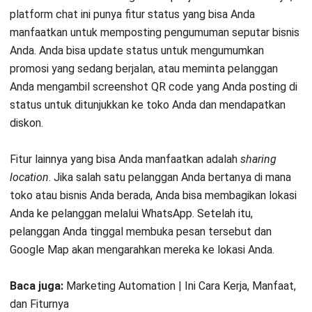
3. Buat Pesan yang Menarik
Keunggulan utama dari WhatsApp marketing adalah sifatnya
yang personal dan autentik. Namun untuk menggaet
pelanggan, Anda butuh kreatifitas dalam meracik pesan
yang ingin Anda kirim. Untungnya, WhatsApp punya keunikan
yang tak bisa Anda temukan di
platform chat
lainnya.
Anda bisa memformat kata-kata di pesan WhatsApp anda
dalam bentuk bold, italic, atau strike through untuk
memberikan penekanan pada sejumlah kata. Untuk
menebalkan, anda bisa mengapit kata yang ingin di-bold
dengan tanda bintang (contoh: *bold*). Sedangkan untuk
italic, apit kata yang ingin Anda cetak miring dengan
underscore (contoh: _italic_).
Tak hanya itu, Anda bisa mengirim pesan video, GIF, dan
gambar bersama pesan utama Anda. Ini membuat pesan