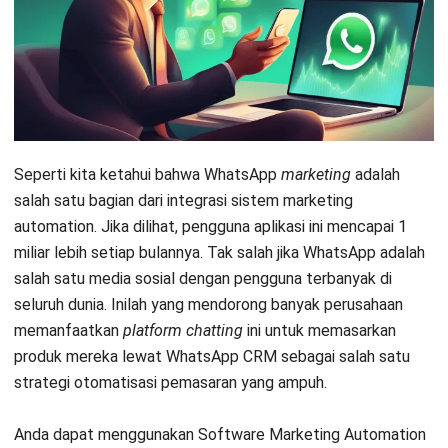
WhatsApp. Perlu diketahui bahwa aplikasi ini memiliki dua
kunci utama yang membedakannya dengan platform media
sosial lain. WhatsApp terasa lebih personal dan pesan
menggunakan Whatsapp terlihat autentik. Selain itu,
pertumbuhan jumlah penggunanya dari waktu ke waktu
membuat WhatsApp
marketing
memiliki daya tarik
tersendiri.
Sistem ini membantu perusahaan untuk memperbanyak
prospek sesuai target, bangun hubungan yang lebih baik
dengan klien, dan mengoptimalkan upaya pemasaran.
Dengan
Sistem Marketing Automation
atau otomasi
pemasaran, Anda juga bisa mengirimkan campaign kepada
kontak WhatsApp secara langsung dari sistem.
Meski demikian, WhatsApp memiliki keterbatasan. Yang
pertama, WhatsApp tak punya fitur iklan, namun punya fitur