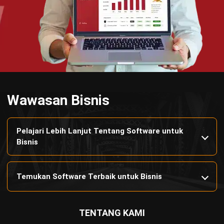
terlengkap untuk berbagai jenis industri, yang dapat
disesuaikan dengan kebutuhan setiap bisnis.
HUBUNGI KAMI
Jalan Balikpapan Raya No. 9 A - C, Daerah Khusus Ibukota
Jakarta 10160
021 5099 6750
+62-812-2284-6776
hello@hashmicro.co.id
partnership@hashmicro.com
PRODUK