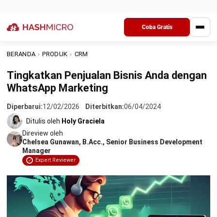
Seperti kita ketahui bahwa WhatsApp
marketing
adalah
salah satu bagian dari integrasi sistem marketing
automation. Jika dilihat, pengguna aplikasi ini mencapai 1
miliar lebih setiap bulannya. Tak salah jika WhatsApp adalah
salah satu media sosial dengan pengguna terbanyak di
seluruh dunia. Inilah yang mendorong banyak perusahaan
memanfaatkan
platform chatting
ini untuk memasarkan
produk mereka lewat
WhatsApp CRM
sebagai salah satu
strategi otomatisasi pemasaran yang ampuh.
Anda dapat menggunakan Software Marketing Automation
terbaik dari HashMicro untuk memaksimalkan penggunaan