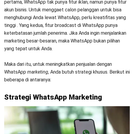
1. Peningkatan Layanan Pelanggan
WhatsApp adalah platform yang paling tepat untuk
meningkatkan
conversion rate.
Menurut survey yang Nielsen
adakan, lebih dari 67 persen responden lebih memilih untuk
berkomunikasi lewat chat saat menjalankan bisnis. Selain itu,
53 persen responden lebih senang berbelanja dengan toko
online
yang menanggapi komunikasi lewat
chat
.
Data ini adalah bukti bahwa chatting sangat membantu
Anda meningkatkan penjualan dan memberikan layanan
pelanggan yang lebih baik. Tak hanya itu, fitur WhatsApp
seperti chat, voice chat dan video call berguna untuk