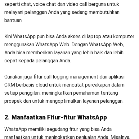
manfaatkan untuk memposting pengumuman seputar bisnis
Anda. Anda bisa update status untuk mengumumkan
promosi yang sedang berjalan, atau meminta pelanggan
Anda mengambil screenshot QR code yang Anda posting di
status untuk ditunjukkan ke toko Anda dan mendapatkan
diskon.
Fitur lainnya yang bisa Anda manfaatkan adalah
sharing
location
. Jika salah satu pelanggan Anda bertanya di mana
toko atau bisnis Anda berada, Anda bisa membagikan lokasi
Anda ke pelanggan melalui WhatsApp. Setelah itu,
pelanggan Anda tinggal membuka pesan tersebut dan
Google Map akan mengarahkan mereka ke lokasi Anda.
Baca juga:
Marketing Automation | Ini Cara Kerja, Manfaat,
dan Fiturnya