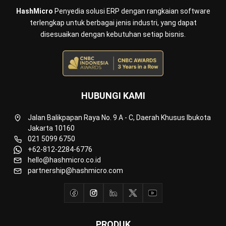
ERP
Inventory
Asset
CRM
Leads
Invoicing
Accounting
Procurement
POS (Point of Sales)
HRM
WMS
INDUSTRI
Manufacturing
Wholesale