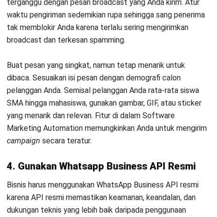
dapat menggunakan fitur khusus WhatsApp Business API
seperti, mendapatkan centang hijau, chatbot WhatsApp ,
memproses pembayaran, dan mengintegrasikan WhatsApp
dengan sistem bisnis mereka. Selain itu, penggunaan
WhatsApp Business API resmi memastikan kepatuhan
terhadap kebijakan WhatsApp dan meminimalkan risiko
terjadinya penangguhan atau pembatasan penggunaan
layanan. Untuk menggunakan WhatsApp Business API, bisnis
harus mendaftarkan WhatsApp mereka ke
Whatsapp
Business Solution Provider
resmi di Indonesia
Kesimpulan
Memanfaatkan media sosial sebagai sarana pemasaran
adalah cara yang efektif untuk mendongkrak angka
penjualan. WhatsApp sebagai salah satu platform chat dan
media sosial paling tenar di dunia sehingga banyak pelaku