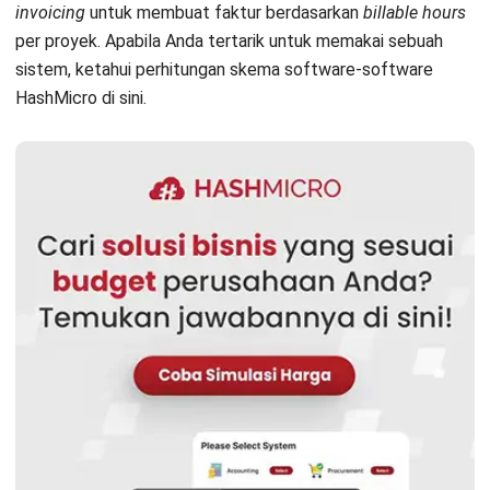
Beberapa
Software
Timesheet untuk
Perusahaan Anda
Apabila Anda tertarik menggunakan software ini dan sedang
mencari vendor untuk perusahaan Anda. Berikut kami
rekomendasikan vendor terbaik yang dapat Anda hubungi
jika ingin menggunakan sistem timesheet:
1. Sistem Timesheet HashMicro