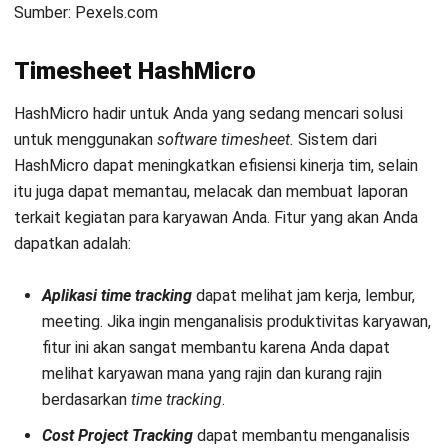
terpantau. Fitur ini juga dapat membantu
mengoptimalkan biaya.
Integration with Payroll
, dengan fitur ini HR dapat
mengelola gaji berdasarkan hasil data yang telah
terekam pada sistem. Jika ingin mengurangi dan
menambahkan gaji seorang karyawan, Anda cukup
melihat produktivitas karyawan pada hasil yang tertera
pada sistem dan menentukan besaran gajinya.
Scheduling Management,
dengan sistem ini Anda dapat
mengatur jadwal karyawan untuk meeting dan tugas
tertentu. Dengan fitur ini, tidak akan ada lagi jadwal yang
bertabrakan karena sistem sudah mencatat jadwal
tersebut.
Biometric Integration
, dengan fitur ini pencatatan
absensi menjadi lebih mudah, hanya dengan
menggunakan sidik jari. Sehingga karyawan yang absen