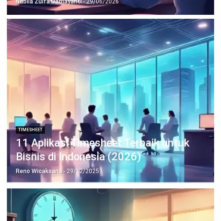
TIMESHEET
7 Aplikasi Time Tracking Terbaik di
Indonesia (2026)
Reno Wicaksana
- 29/12/2025