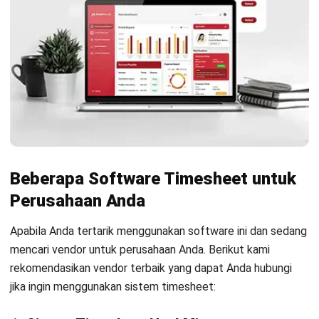
HashMicro mempunyai solusi terbaik bagi perusahaan yang
sedang mencari aplikasi timesheet karena mempunyai
beragam fitur dan kelebihan. Terintegrasi dengan
bermacam-macam sistem membuat produk dari HashMicro
unggul dari software lainnya. Dengan menggunakan
software HashMicro, anggaran dari banyaknya proyek serta
tugas dapat Anda pantau hanya dengan menggunakan satu
platform saja. Akurasi yang tinggi mencegah user melakukan
double input dalam slot yang sama. Selain itu, memantau
kinerja staff dan mendapat laporan detail dapat Anda
lakukan dengan mudah melalui software dari HashMicro.
Apabila Anda tertarik untuk mencoba,
klik link berikut ini
untuk mendapatkan demo software
HashMicro.
2. Oodo
Oodo mena
warkan sistem timesheets yang dapat
mengontrol sumber daya menjadi lebih dan lebih efektif.