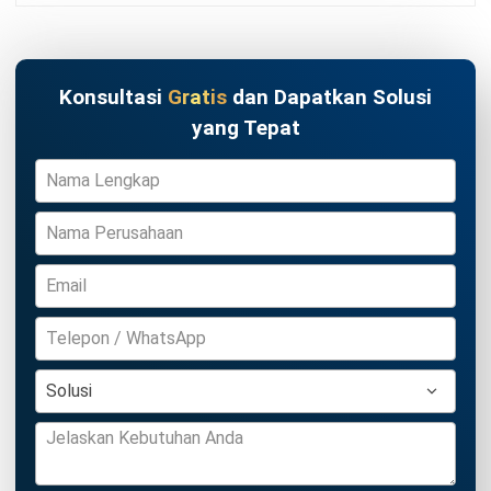
Kontak Sekarang!
TIMESHEET
Timesheet Kerja Karyawan & Contoh
Fungsi Pentingnya
Nabila Zulfa Damayanti
- 29/06/2026