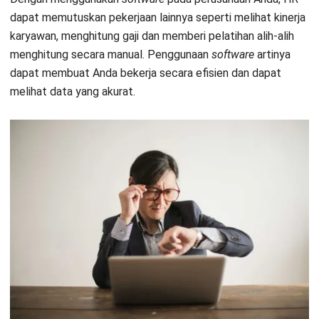
Timesheet HashMicro
HashMicro hadir untuk Anda yang sedang mencari solusi
untuk menggunakan
software
timesheet.
Sistem dari
HashMicro dapat meningkatkan efisiensi kinerja tim, selain
itu juga dapat memantau, melacak dan membuat laporan
terkait kegiatan para karyawan Anda. Fitur yang akan Anda
dapatkan adalah:
Aplikasi time tracking
dapat melihat jam kerja, lembur,
meeting. Jika ingin menganalisis produktivitas karyawan,
fitur ini akan sangat membantu karena Anda dapat
melihat karyawan mana yang rajin dan kurang rajin
berdasarkan
time tracking
.
Cost Project Tracking
dapat membantu menganalisis
biaya per waktu yang dialokasikan pada proyek dapat