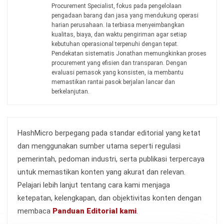
Konsultasi
Gratis
dan Dapatkan Solusi
yang Tepat