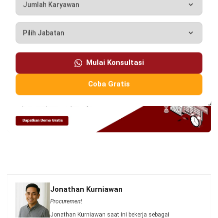
pengadaan barang dan jasa yang mendukung operasi
harian perusahaan. Ia terbiasa menyeimbangkan
kualitas, biaya, dan waktu pengiriman agar setiap
kebutuhan operasional terpenuhi dengan tepat.
Pendekatan sistematis Jonathan memungkinkan proses
procurement yang efisien dan transparan. Dengan
evaluasi pemasok yang konsisten, ia membantu
memastikan rantai pasok berjalan lancar dan
berkelanjutan.
HashMicro berpegang pada standar editorial yang ketat
dan menggunakan sumber utama seperti regulasi
pemerintah, pedoman industri, serta publikasi terpercaya
untuk memastikan konten yang akurat dan relevan.
Pelajari lebih lanjut tentang cara kami menjaga
ketepatan, kelengkapan, dan objektivitas konten dengan
membaca
Panduan Editorial kami
.