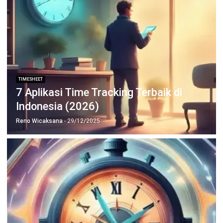
TIMESHEET
7 Tips untuk Manajemen Waktu Proyek
yang Paling Efektif
Syifa Fadiyah
- 05/03/2026
TIMESHEET
7 Langkah Membuat Project Timeline
untuk Bisnis dan Contohnya