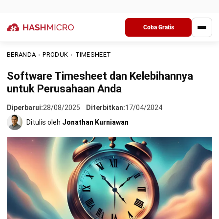
Bagi sebuah perusahaan, membuat dan mengelola
timesheet
adalah sebuah keharusan karena hal tersebut menyangkut
dengan gaji para karyawan.
Timesheet
adalah alat yang digunakan para HR untuk
mengukur jam kerja para karyawannya sehingga mereka
dapat memperhitungkan besaran gaji karyawan sesuai
dengan jam kerja yang ada pada
timesheet
.
Aktivitas memantau timesheet kini dapat Anda lakukan
dengan menggunakan sebuah
software
yang mempunyai
banyak fitur dan telah terintegrasi dengan sistem lainnya.
Dengan menggunakan
software
manajemen timesheet
terbaik, pekerjaan akan lebih efisien. Anda dapat memantau