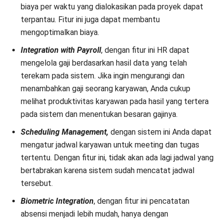
terlihat apabila tidak melakukan scan sidik jari. Dengan
adanya fitur ini juga dapat meminimalisir kecurangan
pada karyawan yang ingin berbohong.
Timesheet reporting,
fitur ini membantu Anda untuk
mendapatkan laporan secara rinci terkait timesheet
karyawan. Dengan berbagai diagram secara instan
memudahkan Anda untuk membaca laporan
komprehensif.
Kelebihan yang Dimiliki
Software
Timesheet HashMicro
Software
yang ditawarkan oleh berbagai vendor sangat
banyak sekali di luar sana. Tetapi, Anda tentu ingin memilih
yang terbaik bukan bagi perusahaan Anda? Menggunakan
software
timesheet
dari HashMicro akan membuat Anda
mendapat kelebihan berupa sistem yang telah terintegrasi