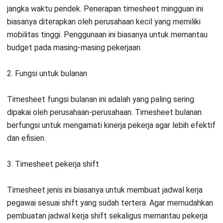
Setelah Anda mengetahui pengertian dan manfaat aplikasi
manajemen waktu. Selanjutnya Anda juga perlu mengetahui
contoh aplikasi manajemen waktu yang dapat Anda
manfaatkan untuk meningkatkan produktivitas dan
manajemen jam kerja menjadi lebih optimal. Beberapa
contoh
aplikasi shift kerja
tersebut antara lain sebagai
berikut:
1. Software Timesheet HashMicro
Salah satu
software
ERP terbaik dari HashMicro yaitu,
Software Timesheet HashMicro
yang dapat Anda gunakan
dalam memantau dan melacak penggunaan waktu karyawan
per proyek dengan lebih mudah.
S
oftware
ini Anda dapat membuat laporan analisis dengan