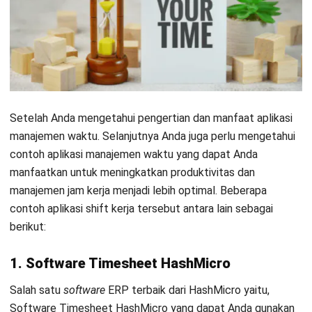
secara gratis. Akan tetapi, Anda harus membayar untuk
menikmati
fitur
lengkapnya.
Todoist dapat diakses melalui
browser dan aplikasi juga tersedia di berbagai sistem
operasi, Windows, Chrome, macOS, dan bahkan sebagai
ekstensi browser.
Todoist lengkap dengan
share extensions
dan
today widget
di
Notifications Center
.
Share extensions
berguna untuk
menambahkan entri dari Safari atau aplikasi lain. Setelah
dibuka dari Safari, Todoist akan segera menggunakan nama
tab dan tautan sebagai nama login yang dapat diklik.
Todoist tersedia di hampir semua sistem operasi, yang
membuatnya mudah diakses, dan fiturnya yang
simple
sehingga memudahkan untuk mengatur daftar tugas yang
disimpan di Todoist.
Kesimpulan