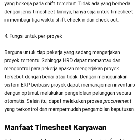
lengkap melalui satu platform yang praktis.
Software ini
juga lengkap dengan
time tracking
, sehingga dapat bekerja
dengan memasang satu aplikasi khusus pada setiap laptop
karyawan. Setelah itu, aplikasi tersebut akan terintegrasi
dengan aplikasi
timesheet
milik HR. Pada aplikasi tersebut,
HR akan melihat berapa lama karyawan bekerja setiap
harinya secara
real-time
.
Selain itu,
Software Timesheet HashMicro
juga lengkap
dengan fitur-fitur unggulan mulai dari time tracking yang
mampu memantau jam kerja, waktu meeting, lembur, untuk
menganalisis produktivitas karyawan. Hingga fitur
timesheet
reporting
yang akan memberikan Anda rincian
timesheet
karyawan lewat laporan komprehensif dengan berbagai
diagram secara instan.
2. Toggl