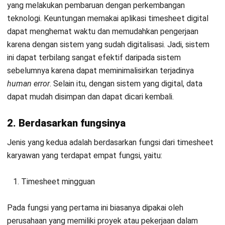
Penjelasan tentang kinerja karyawan akan terlihat dari
keefektifan dalam bekerja. Melalui timesheet ini, tim HR
dapat mengetahui dan memantau kemampuan setiap
karyawannya dalam melakukan pekerjaan yang sudah
diberikan.
Contoh Aplikasi Manajemen Waktu
Bagi Karyawan Perusahaan