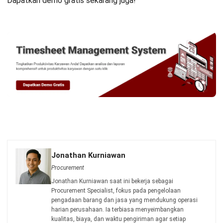
TIMESHEET
11 Aplikasi Timesheet Terbaik untuk
Bisnis di Indonesia (2026)
Reno Wicaksana
- 29/12/2025
TIMESHEET
7 Aplikasi Time Tracking Terbaik di