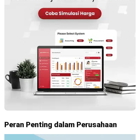
Selain paparan fungsi dan peran dari timesheet karyawan,
pada bagian ini akan membahas mengenai jenis-jenisnya
yang meliputi dari:
1. Berdasarkan bentuknya
Pada jenis yang pertama adalah berdasarkan bentuknya
yang terbagi menjadi dua bagian lagi, yaitu:
1. Timesheet kertas/
hard copy
Pada jenis yang pertama ini adalah dalam bentuk kertas