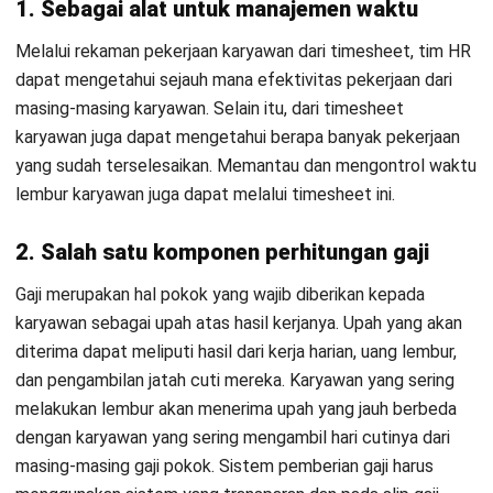
sebelumnya karena dapat meminimalisirkan terjadinya
human error
. Selain itu, dengan sistem yang digital, data
dapat mudah disimpan dan dapat dicari kembali.
2. Berdasarkan fungsinya
Jenis yang kedua adalah berdasarkan fungsi dari timesheet
karyawan yang terdapat empat fungsi, yaitu:
Timesheet mingguan
Pada fungsi yang pertama ini biasanya dipakai oleh
perusahaan yang memiliki proyek atau pekerjaan dalam
jangka waktu pendek. Penerapan timesheet mingguan ini
biasanya diterapkan oleh perusahaan kecil yang memiliki
mobilitas tinggi. Penggunaan ini biasanya untuk memantau
budget pada masing-masing pekerjaan.