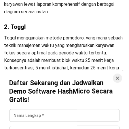
Jonathan Kurniawan
Procurement
Jonathan Kurniawan saat ini bekerja sebagai
Procurement Specialist, fokus pada pengelolaan
pengadaan barang dan jasa yang mendukung operasi
harian perusahaan. Ia terbiasa menyeimbangkan
kualitas, biaya, dan waktu pengiriman agar setiap
kebutuhan operasional terpenuhi dengan tepat.
Pendekatan sistematis Jonathan memungkinkan proses
procurement yang efisien dan transparan. Dengan
evaluasi pemasok yang konsisten, ia membantu
memastikan rantai pasok berjalan lancar dan
berkelanjutan.