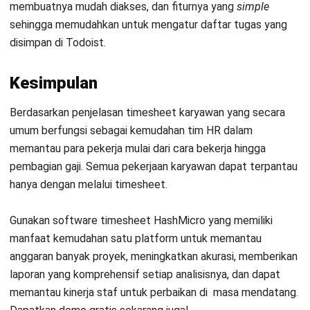
TIMESHEET
Timesheet Kerja Karyawan & Contoh
Fungsi Pentingnya
Nabila Zulfa Damayanti
- 29/06/2026