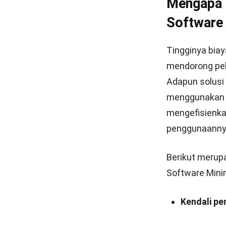
tersebut dapa
kegiatan produ
lanjut mengen
dapat mengund
gratis
sekaran
Baca juga:
So
Bumi