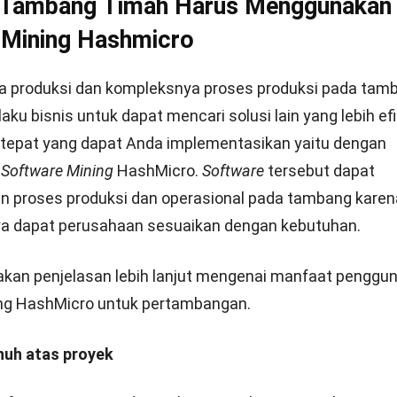
t memangkas proses produksi yang masih manual sehi
ksi lebih efisien dari segi biaya dan waktu. Untuk menge
ai
skema perhitungan harga Software Mining HashMicr
uhnya terlebih dahulu pada tautan berikut atau daftar
g!
ftware Tambang Mudahkan Manajemen Pertambangan