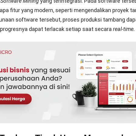
esiasi juga dapat dihitung secara akurat oleh sistem.
an
ang timah di Indonesia hingga kini mampu menyumbang
oduksi timah di dunia. Namun, hasil produksi tersebut
bagi pasar ekspor. Oleh karena itu, saat ini pemerintah
or timah mentah guna meningkatkan perekonomian dal
pada kegiatan produksi.
s produksi tambang yang kompleks kerap menyebabkan
an. Oleh karena itu, salah satu yang dapat Anda lakukan
s tambang yaitu dengan mengimplementasikan
Software 
Indonesia.
Penggunaan software mining pada tambang 