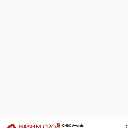
waktu lama, 
terbuang sia-s
Manajemen 
Kami Bangga Jadi B
dari Kisah Sukses A
Terus mengembangkan produk-prod
dapat menyederhanakan proses bisni
berbagai lini industri di Indonesia ada
kami.
Dipercaya oleh