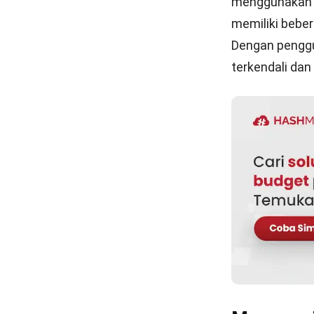
mengalami depr
Kesimpul
Industri tamb
besar total pr
diperuntukkan 
kegiatan eksp
dan berfokus 
Namun, prose
ketidakefisien
pemilik bisni
terlengkap
di 