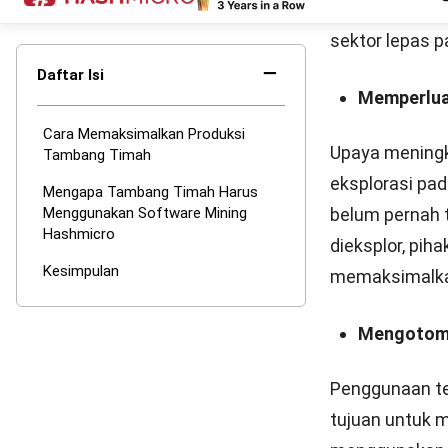
Software Mini
manusia pada 
menggunaka
KPI pegawai d
dengan KPI yan
menyederhanak
Pengelolaa
Dengan meng
dapat mengelol
perusahaan. Le
mudah dan me