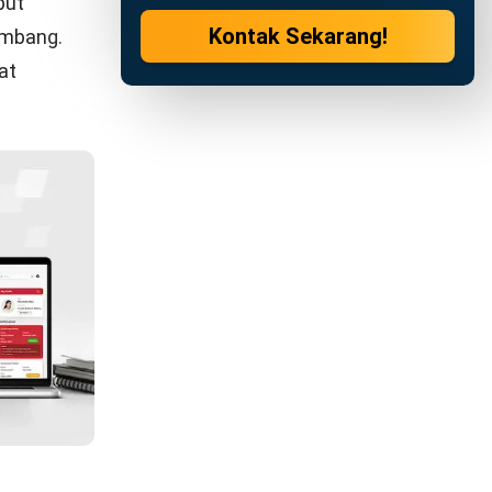
 sebagian
 melarang
am negeri
 sebagai
Mining
timah