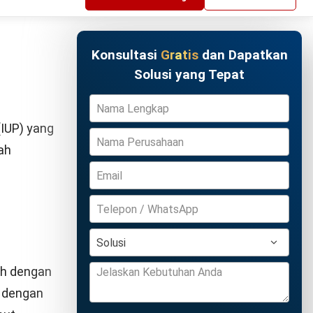
er daya
lakukan
Coba Gratis
emantau
s sesuai
u untuk
pat.
ng timah
antau aset
ak dengan
et yang