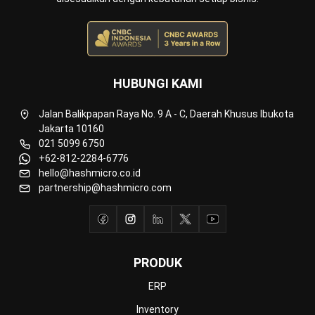
Manufacturing
Wholesale
Retail
Construction
Engineering
Mining
FnB
Facility
Agriculture
Central Kitchen
Home
Industri
Produk
Tentang Kami
Hubungi Kami
© BusinessTech by Hashmicro