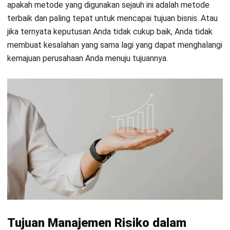
jauh, perusahaan dapat menentukan batas toleransi atas
dampak yang terjadi.
Tentu Anda menginginkan bisnis yang berjalan sesuai
rencana, serta mengalami progres. Untuk itu akan lebih baik
jika Anda memulai pengelolaan risiko. Misalnya ketika bisnis
Anda menghadapi risiko atas Pandemi Covid-19,
pengelolaan risiko bisnis di saat pandemi yang baik akan
mencegah bisnis Anda mengalami kerugian lebih besar.
Membantu pembuatan kerangka kerja
Risk management
secara signifikan akan membantu pemilik
bisnis dalam mengembangkan kerangka kerja perusahaan.
Pemilik bisnis menjadikan pengelolaan ini menjadi acuan
untuk membuat sistem kerja yang efektif dan efisien.
Misalnya, keberadaan manajemen risiko memaksa pemilik