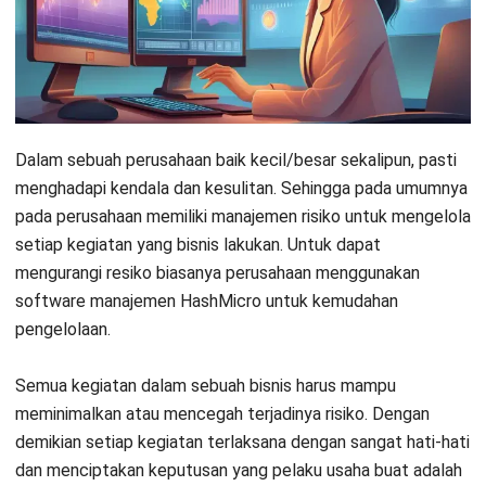
Manajemen risiko adalah proses untuk mengidentifikasi,
menganalisa, mengevaluasi, mengendalikan, serta berusaha
untuk menekan sebanyak mungkin atau bahkan
menghilangkan resiko yang pemilik usaha hadapi. Perusahaan
menggunakan pengelolaan risiko untuk mencegah potensi
kerugian yang akan merugikan bisnis.
Metode pengelolaan
risiko berfungsi untuk melindungi bisnis dari masalah tak
terduga yang dapat mengakibatkan keruntuhan, kerugian
besar, gulung tikar, atau klien yang mulai menarik diri, dan
lainnya.