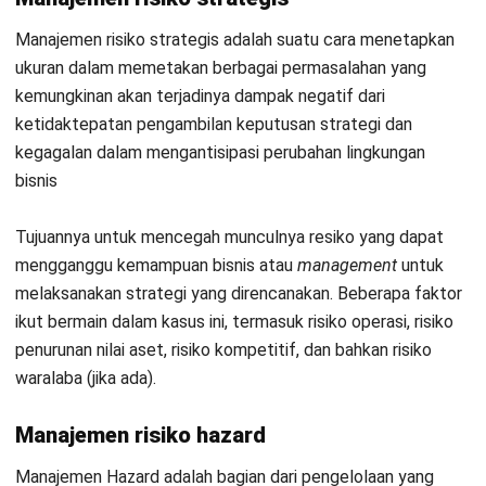
Selain akan mencegah bisnis Anda kolaps, mengelola risiko
pada bisnis dapat memberikan beberapa manfaat lainnya
seperti meningkatkan produktivitas yang sekaligus
mendorong kinerja bisnis.
Perusahaan biasanya melakukan
kesalahan dalam menerapkan kegiatan pengelolaannya.
Kesalahan umum yang banyak perusahaan lakukan antara
lain seperti memiliki pemimpin yang kurang handal, hanya
‘mempercayai’ data kuantitatif, sampai kesalahan teknis
seperti tidak mampu mengintegrasikan manajemen risiko
Mulai Konsultasi
dengan data secara
real-time
.
Coba Gratis
Menggunakan
Software ERP
dari HashMicro dapat
membantu Anda mengintegrasikan data secara otomatis
dan akurat terhadap seluruh kegiatan bisnis. Dengan
demikian, baik perencanaan strategi, manajemen risiko, dan
performa bisnis terkoneksi dengan akurat.