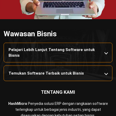
PRODUK
ERP
Inventory
Asset
CRM
Leads
Invoicing
Accounting
Procurement
POS (Point of Sales)
HRM
WMS
INDUSTRI