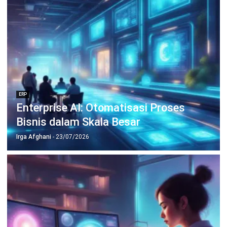
ERP
Apa Itu AI Agent? Pengertian, Manfaat,
Penggunaan untuk Bisnis
Aulia Kholqiana
- 22/07/2026
Jalankan Bisnis Lebih Mudah
Bersama HashMicro
Mulai demo gratis hari ini tanpa komitmen. Dapatkan solusi terbaik