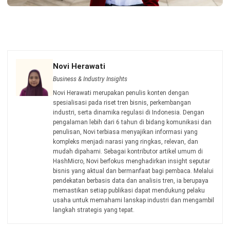
HashMicro berpegang pada standar editorial yang ketat
dan menggunakan sumber utama seperti regulasi
pemerintah, pedoman industri, serta publikasi terpercaya
untuk memastikan konten yang akurat dan relevan.
Pelajari lebih lanjut tentang cara kami menjaga
ketepatan, kelengkapan, dan objektivitas konten dengan
membaca
Panduan Editorial kami
.
Konsultasi
Gratis
dan Dapatkan Solusi
yang Tepat