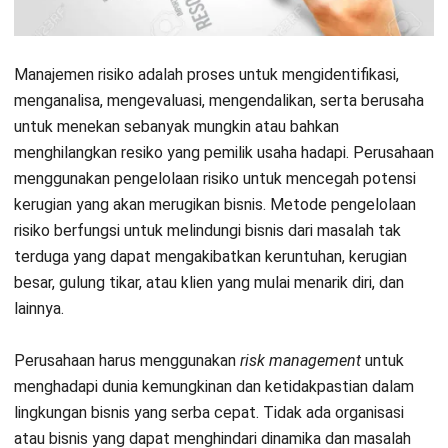
Produktivitas adalah kegiatan produksi yang telah menjadi
ukuran untuk mengelola sumber daya dan memaksimalkan
efektivitasnya.
Melalui pengelolaan risiko dalam bisnis Anda,
Anda dapat menjadi lebih berhati-hati dalam menjalankan
bisnis dan menghindari jatuh ke dalam perangkap yang sama.
Akibatnya, secara otomatis akan membantu Anda
meningkatkan produktivitas, dan keuntungan Anda akan
meningkat jika dibandingkan dengan sebelum adanya
pengelolaan risiko bisnis. Mencegah bisnis perusahaan
mengalami kebangkrutan juga meningkatkan produktivitas
dan keuntungan, ini bisa meminimalkan kemungkinan
kerugian dan eksistensi perusahaan bisa dipertahankan.
Memudahkan estimasi biaya
Estimasi biaya adalah perhitungan kebutuhan biaya yang