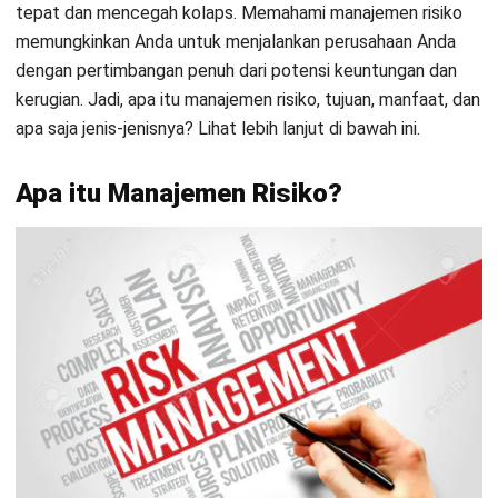
Perusahaan harus menggunakan
risk management
untuk
menghadapi dunia kemungkinan dan ketidakpastian dalam
lingkungan bisnis yang serba cepat. Tidak ada organisasi
atau bisnis yang dapat menghindari dinamika dan masalah
bisnis. Tidak ada bisnis yang bebas dari ketidakpastian. Jadi,
apakah teknis atau tidak, pengusaha harus siap menghadapi
tantangan dan dinamika baru.
Risk management
melindungi
pemilik bisnis dari banyak masalah yang mereka hadapi.
Manfaat Manajemen Risiko
Setelah sebelumnya kami menjelaskan fungsi dari
pengelolaan resiko ini untuk mencegah beberapa resiko
seperti kerugian, ini beberapa manfaat manajemen risiko di
perusahaan, antara lain:
Meningkatkan produktivitas dan keuntungan