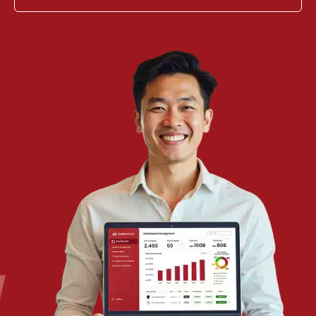
TENTANG KAMI
HashMicro
Penyedia solusi ERP dengan rangkaian software
terlengkap untuk berbagai jenis industri, yang dapat
disesuaikan dengan kebutuhan setiap bisnis.
HUBUNGI KAMI
Jalan Balikpapan Raya No. 9 A - C, Daerah Khusus Ibukota
Jakarta 10160
021 5099 6750
+62-812-2284-6776
hello@hashmicro.co.id
partnership@hashmicro.com