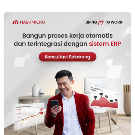
bisnis yang aktual dan bermanfaat bagi pembaca. Melalui
pendekatan berbasis data dan analisis tren, ia berupaya
memastikan setiap publikasi dapat mendukung pelaku
usaha untuk memahami lanskap industri dan mengambil
langkah strategis yang tepat.
William, B.Sc.
in
Senior Technical Lead
Expert Reviewer
William adalah seorang praktisi dengan gelar Bachelor of
Computer Science dari Nanyang Technological University
Singapore, dengan keahlian mendalam terkait teknologi
informasi dan pengembangan sistem. Pengalaman awal
dalam bidang teknologi menumbuhkan ketertarikannya
terhadap solusi enterprise yang dapat mengintegrasikan
berbagai fungsi bisnis. Selama sepuluh tahun terakhir,
William mendalami dunia sistem Enterprise Resource
Planning (ERP), yang memperkuat keahliannya dalam
arsitektur sistem, implementasi solusi bisnis terintegrasi,
serta optimalisasi proses operasional melalui teknologi.