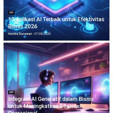
Menit
Irga Afghani
- 30/07/2026
ERP
Enterprise AI: Otomatisasi Proses
Bisnis dalam Skala Besar
Irga Afghani
- 23/07/2026