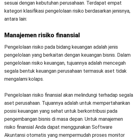
risiko dalam bentuk operasional. Untuk melakukan
manajemen risiko operasional Anda dapat memanfaatkan
Software Manajemen Proyek
.
Manajemen risiko s
trategis
Manajemen risiko strategis adalah suatu cara menetapkan
ukuran dalam memetakan berbagai permasalahan yang
kemungkinan akan terjadinya dampak negatif dari
ketidaktepatan pengambilan keputusan strategi dan
kegagalan dalam mengantisipasi perubahan lingkungan
bisnis
Tujuannya untuk mencegah munculnya resiko yang dapat
mengganggu kemampuan bisnis atau
management
untuk
melaksanakan strategi yang direncanakan. Beberapa faktor
ikut bermain dalam kasus ini, termasuk risiko operasi, risiko
penurunan nilai aset, risiko kompetitif, dan bahkan risiko