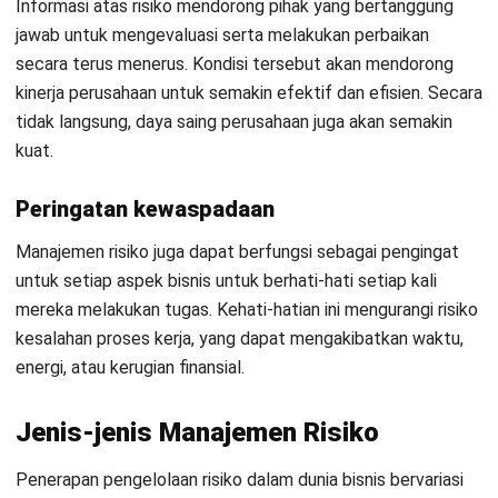
aset perusahaan. Tujuannya adalah untuk mempertahankan
posisi keuangan yang sehat untuk berkontribusi pada
pengembangan bisnis di masa depan. Untuk manajemen
risiko finansial Anda dapat menggunakan
Software
Akuntansi
otomatis yang mempermudah proses monitor
terhadap keuangan bisnis secara menyeluruh.
Manajemen risiko o
perasional
Dalam jenis manajemen risiko operasional ini, pengelolaan
muncul sebagai tindakan pencegahan untuk kesalahan
proses kerja. Biasanya, pengelolaan operasional ini lengkap
dengan sanksi untuk mencegah empat faktor risiko terjadi
selama proses kerja, yaitu proses, sistem, manusia, dan
peristiwa eksternal.
Kesalahan manusia, kerusakan mesin, kegagalan sistem
jaringan,
force majeure
, dan aksi massa adalah contoh dari