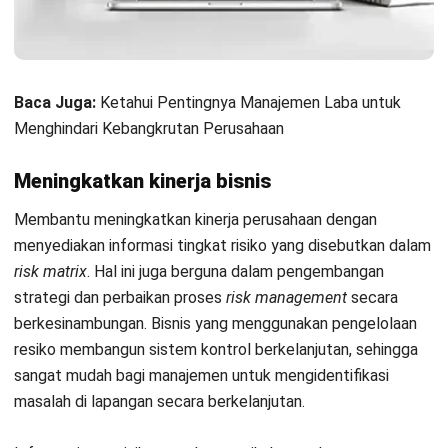
Jenis-jenis Manajemen Risiko
Penerapan pengelolaan risiko dalam dunia bisnis bervariasi
sesuai dengan kebutuhan perusahaan. Terdapat empat
kategori klasifikasi pengelolaan risiko berdasarkan jenisnya,
antara lain:
Manajemen risiko finansial
Pengelolaan risiko pada bidang keuangan adalah jenis
pengelolaan yang berkaitan dengan keuangan bisnis. Dalam
pengelolaan risiko keuangan, tujuannya adalah mencegah
segala bentuk keuangan perusahaan termasuk aset tidak
mengalami kolaps.
Pengelolaan risiko finansial akan melindungi terhadap segala