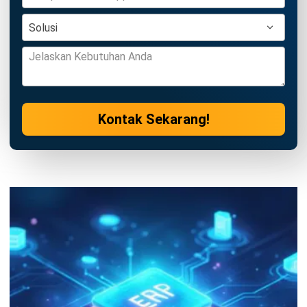
ERP
Integrasi AI Generatif dalam Bisnis
untuk Meningkatkan Efisiensi
Operasional
Aulia Kholqiana
- 03/08/2026
ERP
AI untuk Riset Pasar: Cara
Mendapatkan Insights dalam Hitungan