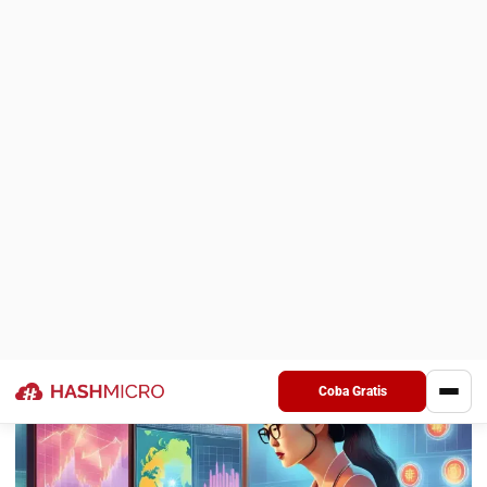
Semua kegiatan dalam sebuah bisnis harus mampu
meminimalkan atau mencegah terjadinya risiko. Dengan
demikian setiap kegiatan terlaksana dengan sangat hati-hati
dan menciptakan keputusan yang pelaku usaha buat adalah
tepat dan mencegah kolaps.
Memahami manajemen risiko
memungkinkan Anda untuk menjalankan perusahaan Anda
dengan pertimbangan penuh dari potensi keuntungan dan
kerugian. Jadi, apa itu manajemen risiko, tujuan, manfaat, dan
apa saja jenis-jenisnya? Lihat lebih lanjut di bawah ini.
Apa itu Manajemen Risiko?