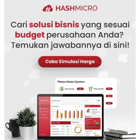
resiko membangun sistem kontrol berkelanjutan, sehingga
sangat mudah bagi manajemen untuk mengidentifikasi
masalah di lapangan secara berkelanjutan.
Informasi atas risiko mendorong pihak yang bertanggung
jawab untuk mengevaluasi serta melakukan perbaikan
secara terus menerus. Kondisi tersebut akan mendorong
kinerja perusahaan untuk semakin efektif dan efisien. Secara
tidak langsung, daya saing perusahaan juga akan semakin
kuat.
Peringatan kewaspadaan
Manajemen risiko juga dapat berfungsi sebagai pengingat
untuk setiap aspek bisnis untuk berhati-hati setiap kali
mereka melakukan tugas. Kehati-hatian ini mengurangi risiko
kesalahan proses kerja, yang dapat mengakibatkan waktu,
energi, atau kerugian finansial.