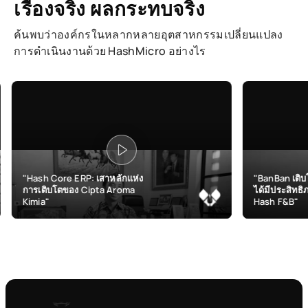
เรื่องจริง ผลกระทบจริง
ค้นพบว่าองค์กรในหลากหลายอุตสาหกรรมเปลี่ยนแปลง
การดำเนินงานด้วย HashMicro อย่างไร
e ERP: เสาหลักแห่ง
"BanBan เติบโตและบริหารสา
ตของ Cipta Aroma
ได้มีประสิทธิภาพมากขึ้นด้วย
Hash F&B"