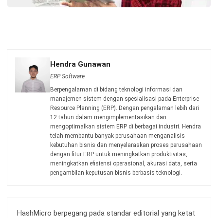
pemerintah, pedoman industri, serta publikasi terpercaya
untuk memastikan konten yang akurat dan relevan.
Pelajari lebih lanjut tentang cara kami menjaga
ketepatan, kelengkapan, dan objektivitas konten dengan
membaca
Panduan Editorial kami
.
Konsultasi
Gratis
dan Dapatkan Solusi
yang Tepat