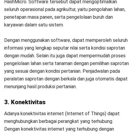
terkontrol dengan lebih mudah dan efisien. Berbagai hal
yang terkontrol dengan adanya konektivitas antar gadget
melalui internet adalah data, proses internal, manajemen
biaya, pengurangan limbah, dan volume kualitas.
Daftar Sekarang dan Jadwalkan
Demo Software HashMicro Secara
4. Lokasi
Gratis!
Pemeliharaan pada lokasi pertanian adalah hal yang tidak
kalah penting. Hal tersebut dapat membuat pertumbuhan
tanaman tumbuh dengan optimal. Dengan kata lain, dengan
adanya lokasi pertanian yang baik akan dapat mengurangi
resiko terjadinya gagal panen.
5. Robotic dan Drone
Penggunaan
robotic
dan
drone
pada dunia
smart farming
dapat berfungsi sebagai sarana evaluasi menentukan kapan
pemupukan berlangsung dengan tepat dan akurat. Menilai