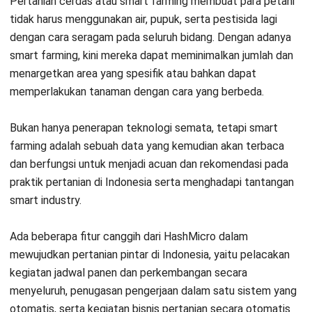
lokasi.
Proses Kerja Smart Farming yang
Perlu Anda Ketahui
Ada beberapa hal yang perlu untuk melaksanakan
smart
farming
, contohnya adalah penambahan sensor, pemasangan
GPS
, hingga pemasangan
wifi
. Hal-hal seperti itu berfungsi