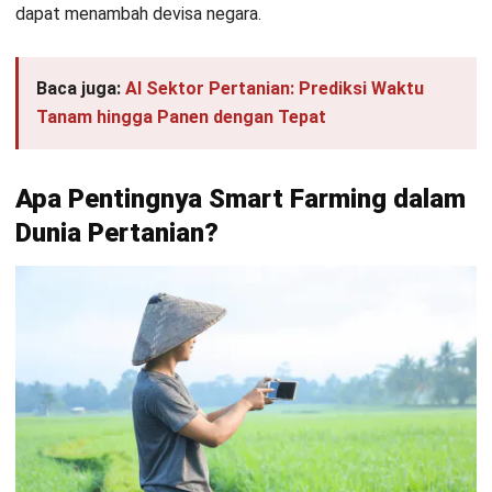
Kelebihan dari adanya
smart farming
adalah dapat
meningkatkan keuntungan dan pendapatan para petani;
meningkatkan kondisi sosial dan ekonomi desa; serta dapat
meningkatkan produksi tanaman, biodiversitas, dan
konservasi air. Salah satunya adalah dengan menggunakan
alat seperti
drone
.
Drone
akan dapat mengontrol tanaman dengan unsur hara
yang kurang, melindungi tanaman dari serangan hama, dan
memotret keadaan tanaman secara
real time
tanpa perlu
petani untuk datang ke ladang.
Selain itu, sistem pertanian seperti
ERP Agribisnis
HashMicro
dapat menghitung inventaris dengan akurat