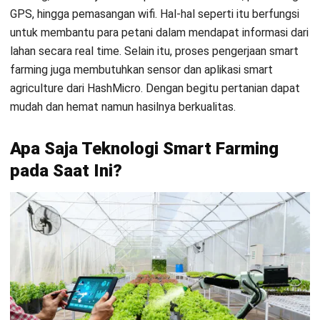
Smart farming
pada saat ini belum sepenuhnya ada di
Indonesia untuk penerapannya. Hal tersebut karena untuk
mengenal teknologi ini masih banyak masyarakat Indonesia
yang merasa kesulitan dengan adanya teknologi modern.
Namun apabila sudah berjalan, adanya
smart farming
dapat
meningkatkan profit dan meminimalkan biaya input produksi
sehingga dapat mencapai swasembada pangan yang
berkelanjutan. Berikut adalah beberapa hal yang perlu
diperhatikan dalam penggunaan teknologi
smart farming
beserta penjelasannya:
1. Sensor
Pada
smart farming
terdapat sebuah sensor yang berfungsi