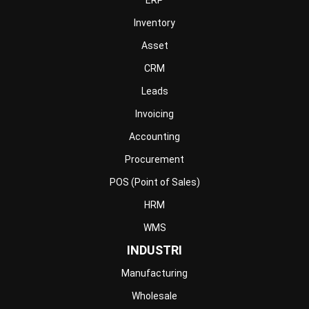
Construction
Engineering
Mining
FnB
Facility
Agriculture
Central Kitchen
Home
Industri
Produk
Tentang Kami
Hubungi Kami
© BusinessTech by Hashmicro