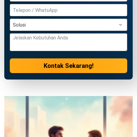
HRM
Uang Pisah Karyawan: Aturan, Cara
Menghitung, dan Contohnya
Irga Afghani
- 07/08/2026
ERP
10 Aplikasi AI Terbaik untuk Efektivitas