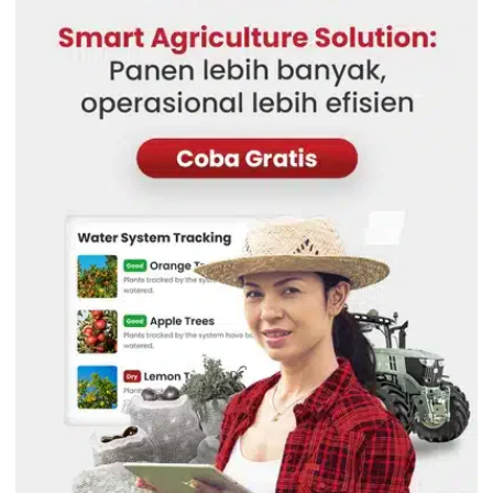
Hendra Gunawan
ERP Software
Berpengalaman di bidang teknologi informasi dan
manajemen sistem dengan spesialisasi pada Enterprise
Resource Planning (ERP). Dengan pengalaman lebih dari
12 tahun dalam mengimplementasikan dan
mengoptimalkan sistem ERP di berbagai industri. Hendra
telah membantu banyak perusahaan menganalisis
kebutuhan bisnis dan menyelaraskan proses perusahaan
dengan fitur ERP untuk meningkatkan produktivitas,
meningkatkan efisiensi operasional, akurasi data, serta
pengambilan keputusan bisnis berbasis teknologi.
HashMicro berpegang pada standar editorial yang ketat
dan menggunakan sumber utama seperti regulasi