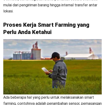
untuk membantu para petani dalam mendapat informasi dari
lahan secara
real time
. Selain itu, proses pengerjaan
smart
farming
juga membutuhkan sensor dan aplikasi
smart
agriculture
dari HashMicro. Dengan begitu pertanian dapat
mudah dan hemat namun hasilnya berkualitas.
Apa Saja Teknologi Smart Farming
pada Saat Ini?