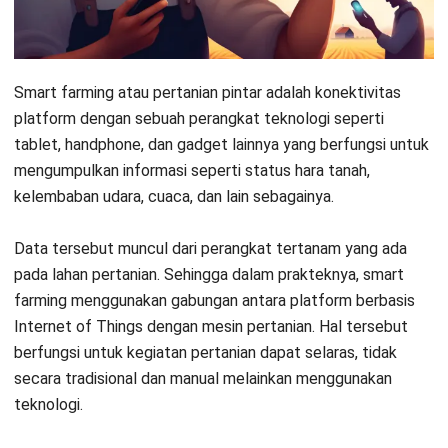
yang mengubah pengelolaan lahan pertanian yang
sebelumnya melalui proses yang tradisional menjadi lebih
produktif dan efisien dengan sistem kontrol otomatis serta
pengawasan dengan memanfaatkan teknologi
internet of
things
.
Teknologi terus berkembang, mempengaruhi kegiatan
pertanian dengan adopsi teknologi terbaru. Pertanian pintar
dapat meningkatkan produktivitas dan mengatasi masalah
dengan lebih efisien. Tanpa teknologi ini, monitoring kondisi
lahan seperti kelembaban, suhu, dan angin akan memakan
waktu dan tenaga yang besar jika dilakukan secara manual.
Oleh sebab itu, kini HashMicro hadir dengan
software smart
agriculture solution
untuk membantu para petani
meningkatkan kualitas dan kuantitas hasil tani tanpa
memakan waktu dan tenaga.