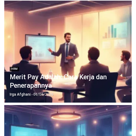
HRM
HR Transformation: Roadmap 7 Tahap
bagi Perusahaan
Aulia Kholqiana
- 07/08/2026
HRM