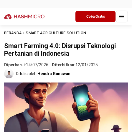
6. Data Analytics
Smart farming
atau pertanian pintar adalah konektivitas
Kesimpulan
platform dengan sebuah perangkat teknologi seperti
tablet,
handphone
, dan
gadget
lainnya yang berfungsi untuk
mengumpulkan informasi seperti status hara tanah,
kelembaban udara, cuaca, dan lain sebagainya.
Data tersebut muncul dari perangkat tertanam yang ada
pada lahan pertanian. Sehingga dalam prakteknya,
smart
farming
menggunakan gabungan antara platform berbasis
Internet of Things
dengan mesin pertanian. Hal tersebut
berfungsi untuk kegiatan pertanian dapat selaras, tidak
secara tradisional dan manual melainkan menggunakan
teknologi.
Sedangkan
smart agriculture system
adalah mekanisme