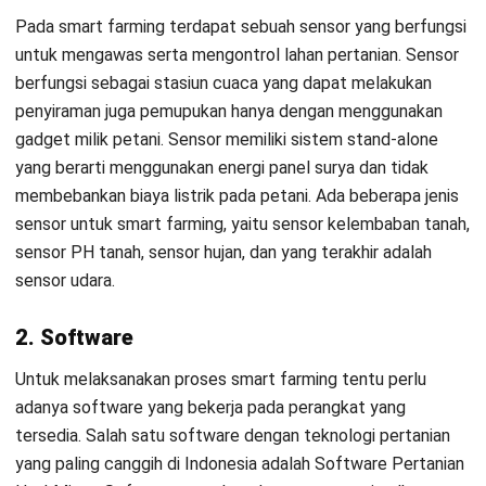
seluruh operasional pada agrikultur, yaitu pengolahan lahan,
penetapan masa panen, serta pengelolaan buruh dan
karyawan dalam satu sistem.
Dengan menggunakan
software,
dapat memperoleh seluruh
informasi yang lengkap seputar nilai serta kondisi saprotan
dengan mudah. Selain itu juga dapat mempermudah proses
pengelolaan lahan serta tanaman dengan pemilihan saprotan
yang sesuai dengan kondisi pertanian. Penjadwalan pada
peralatan saprotan dengan berkala dan juga otomatis dapat
menunjang hasil produksi pertanian.
3. Konektivitas
Adanya konektivitas internet (
Internet of Things
) dapat
menghubungkan berbagai perangkat yang terhubung.
Dengan konektivitas internet yang terhubung dengan
berbagai
gadget
milik petani, proses pertanian akan dapat