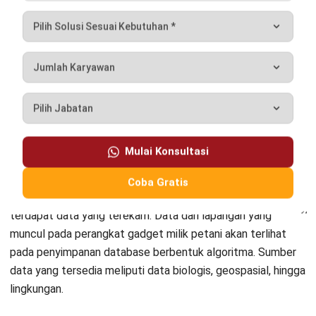
Bisnis Agrikultur
Kesimpulan
Dengan penerapan
smart farming
di Indonesia dapat
menjadikan pendapatan petani di Indonesia lebih baik
dengan pengelolaan yang lebih efisien. Penerapan
smart
farming
dapat memberikan banyak manfaat pada bidang
pertanian Indonesia. Dengan begitu berikut adalah skema
harga dari HashMicro
Software Agriculture
yang dapat Anda
simak. Segera permudah pekerjaan Anda dan beralih ke
HashMicro jadwalkan
demo gratis
sekarang juga!