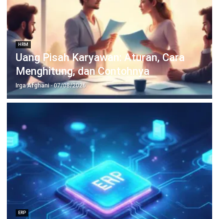
Bisnis 2026
Hendra Gunawan
- 07/08/2026
HRM
Mengenal Cuti Block Leave dan
Manfaatnya bagi Perusahaan
Irga Afghani
- 07/08/2026