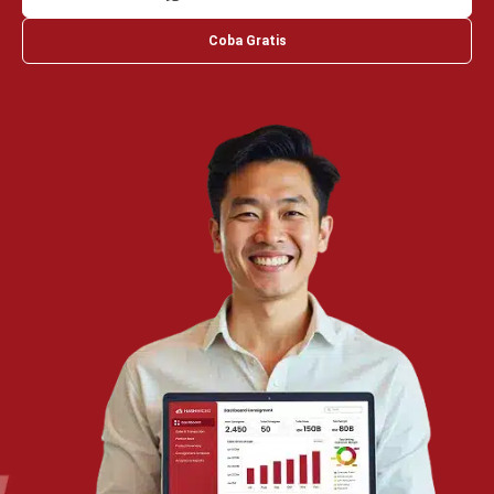
Wawasan Bisnis
Pelajari Lebih Lanjut Tentang Software untuk
Bisnis
Temukan Software Terbaik untuk Bisnis
TENTANG KAMI
HashMicro
Penyedia solusi ERP dengan rangkaian software
terlengkap untuk berbagai jenis industri, yang dapat