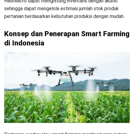
tidak harus menggunakan air, pupuk, serta pestisida lagi
dengan cara seragam pada seluruh bidang. Dengan adanya
smart farming,
kini mereka dapat meminimalkan jumlah dan
menargetkan area yang spesifik atau bahkan dapat
memperlakukan tanaman dengan cara yang berbeda.
Bukan hanya penerapan teknologi semata, tetapi
smart
farming
adalah sebuah data yang kemudian akan terbaca
dan berfungsi untuk menjadi acuan dan rekomendasi pada
praktik pertanian di Indonesia serta menghadapi tantangan
smart industry
.
Ada beberapa fitur canggih dari HashMicro dalam
mewujudkan pertanian pintar di Indonesia, yaitu pelacakan
kegiatan jadwal panen dan perkembangan secara
menyeluruh, penugasan pengerjaan dalam satu sistem yang
otomatis, serta kegiatan bisnis pertanian secara otomatis
mulai dari pengiriman barang hingga internal transfer antar