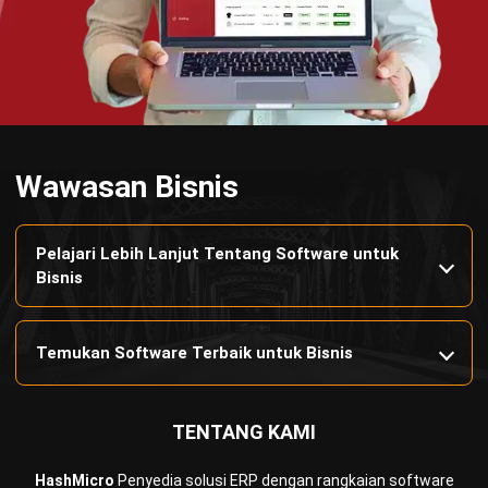
disesuaikan dengan kebutuhan setiap bisnis.
HUBUNGI KAMI
Jalan Balikpapan Raya No. 9 A - C, Daerah Khusus Ibukota
Jakarta 10160
021 5099 6750
+62-812-2284-6776
hello@hashmicro.co.id
partnership@hashmicro.com
PRODUK
ERP