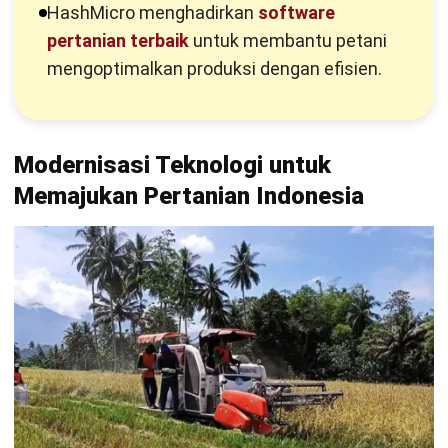
Sejak dahulu kala, Indonesia sudah terkenal dengan julukan
negara agraris. Negara agraris sendiri berarti negara yang
menggunakan pertanian sebagai penopang
perekonomiannya. Sedangkan modernisasi teknologi
khususnya pada bidang pertanian dapat mengakibatkan
metode budidaya yang lebih efektif dan efisien.
Penerapan alat dan mesin pada
aplikasi pertanian
dengan
teknologi yang tepat seperti pada pengolahan lahan, panen,
pengelolaan pada pasca panen, pemilihan benih yang unggul,
proses pemupukan yang tepat dan mencukupi, irigasi yang
baik, hingga keseimbangan ekosistem alamnya. Dengan
adanya benih dan hasil yang unggul dalam bidang pertanian
di Indonesia akan meningkatkan nilai ekspor hasil tani serta
dapat menambah devisa negara.