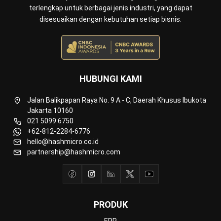
Inventory
Asset
CRM
Leads
Invoicing
Accounting
Procurement
POS (Point of Sales)
HRM
WMS
INDUSTRI
Manufacturing
Wholesale
Retail