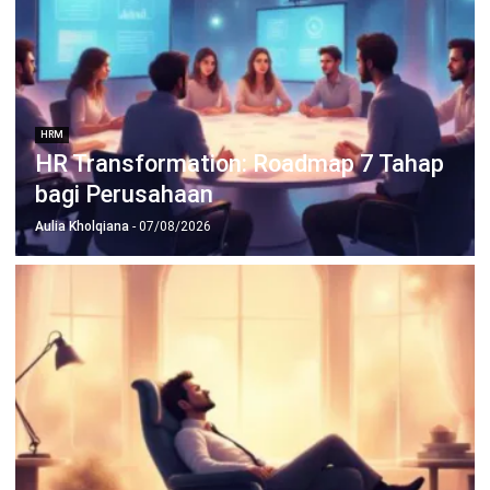
Apa Itu Quiet Quitting dan Bagaimana
Cara HR Mendeteksinya Sejak Dini?
Irga Afghani
- 05/08/2026
Jalankan Bisnis Lebih Mudah
Bersama HashMicro
Mulai demo gratis hari ini tanpa komitmen. Dapatkan solusi terbaik
untuk bisnis yang lebih efisien.
Jadwalkan Konsultasi