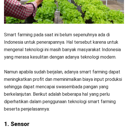
untuk mengawas serta mengontrol lahan pertanian. Sensor
berfungsi sebagai stasiun cuaca yang dapat melakukan
penyiraman juga pemupukan hanya dengan menggunakan
gadget
milik petani. Sensor memiliki sistem
stand-alone
yang berarti menggunakan energi panel surya dan tidak
membebankan biaya listrik pada petani. Ada beberapa jenis
sensor untuk
smart farming
, yaitu sensor kelembaban tanah,
sensor PH tanah, sensor hujan, dan yang terakhir adalah
sensor udara.
2. Software
Untuk melaksanakan proses
smart farming
tentu perlu
adanya
software
yang bekerja pada perangkat yang
tersedia. Salah satu
software
dengan teknologi pertanian
yang paling canggih di Indonesia adalah
Software Pertanian
HashMicro
. Software tersebut dapat mengoptimalkan