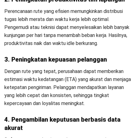
satu-per-satu,
dalam hitungan
makin lama saat
menit.
stop banyak.
Akurasi dan
Sering tidak
Mempertimbangka
faktor
memasukkan
kapasitas, time
pembatas
kapasitas, time
window, durasi
window, durasi
layanan, dan jam
layanan, jam
kerja secara
kerja/istirahat.
terstruktur.
Respons
Lambat
Re-optimasi
real-time
merespons
dinamis saat kondis
macet, order
berubah serta
dadakan, dan
memperbarui ETA
perubahan kondisi
otomatis.
lapangan.