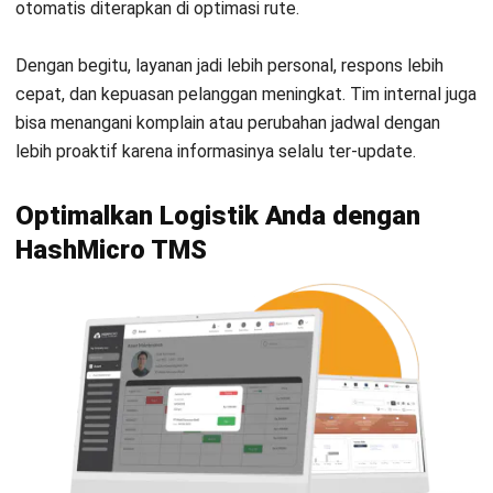
Apakah software route planning hanya
cocok untuk perusahaan besar?
Jonathan Kurniawan
Procurement
Jonathan Kurniawan saat ini bekerja sebagai
Procurement Specialist, fokus pada pengelolaan
pengadaan barang dan jasa yang mendukung operasi
harian perusahaan. Ia terbiasa menyeimbangkan
kualitas, biaya, dan waktu pengiriman agar setiap
kebutuhan operasional terpenuhi dengan tepat.
Pendekatan sistematis Jonathan memungkinkan proses
procurement yang efisien dan transparan. Dengan
evaluasi pemasok yang konsisten, ia membantu
memastikan rantai pasok berjalan lancar dan
berkelanjutan.