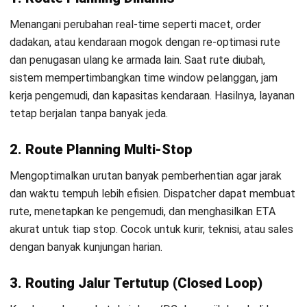
historis, kapasitas armada, biaya per km, dan jam kerja
pengemudi. Pastikan datanya akurat dan bersih (data
cleansing) karena kualitas input menentukan hasil
perencanaan. Ini jadi dasar dari seluruh proses implementasi.
2. Tentukan tujuan dan KPI
Sebelum memilih software, tetapkan tujuan yang terukur—
misalnya penghematan bahan bakar 15% atau peningkatan
pengiriman 20%. Gunakan KPI yang SMART sebagai acuan
evaluasi dan dasar pemilihan fitur. Dengan begitu,
keberhasilan proyek bisa diukur objektif.
3. Pilih software sesuai kebutuhan
Pilih
rekomendasi software manajemen transportasi terbaik
dengan fitur seperti optimasi multi-stop, GPS real-time,
proof of delivery, dan integrasi ERP. Pastikan skalanya