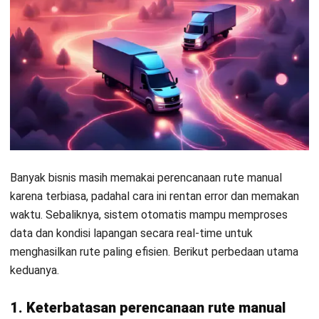
berkelanjutan, manfaat route planning akan terus maksimal.
Integrasi Route Planning dengan
Sistem Lain
Agar hasilnya optimal, route planning harus terhubung
dengan sistem lain seperti ERP, WMS, dan CRM. Berikut
dampak integrasinya terhadap efisiensi operasional.
1. Integrasi dengan ERP
Integrasi dengan
ERP seperti HashMicro
memastikan
pesanan baru otomatis masuk ke sistem perencanaan rute
tanpa input manual. Setelah pengiriman selesai, data status
& bukti digital dikirim balik ke ERP untuk men-trigger
invoicing otomatis.
Hasilnya, data antar departemen seperti penjualan,