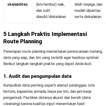
biaya dan mileage terekam dari GPS.
Dampaknya, waktu proses kirim lebih singkat, biaya per km
dan lembur menurun, serta laporan kinerja (on-time rate,
drop per trip, biaya per stop) lebih akurat.
Fitur Transportation Management Software HashMicro:
Route & Shipment Planning:
Mengoptimalkan
perencanaan rute dan pengiriman secara otomatis untuk
menemukan jalur paling efisien, menghemat waktu dan
biaya bahan bakar.
Real-Time GPS Tracking:
Memberikan visibilitas penuh
terhadap lokasi setiap armada secara
real-time
,
memungkinkan pemantauan proaktif dan respons cepat
terhadap kendala di lapangan.