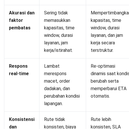
HashMicro Transportation Management Software
(TMS)
menangani optimasi rute multi-stop, penugasan driver
otomatis, geofencing, GPS live tracking, proof of delivery
(foto/e-signature), dan pengiriman ETA ke pelanggan.
Aplikasi mobile tetap bisa dipakai saat offline, lalu data
tersinkron ketika jaringan tersedia.
TMS terintegrasi dengan Inventory, ERP, dan Accounting
sehingga stok dan status pengiriman terbarui, order
otomatis berubah jadi pengiriman lalu invoice, serta klaim