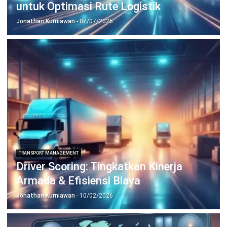
HUBUNGI KAMI
Jalan Balikpapan Raya No. 9 A - C, Daerah Khusus Ibukota
Jakarta 10160
021 5099 6750
+62-812-2284-6776
hello@hashmicro.co.id
partnership@hashmicro.com
PRODUK
ERP
Inventory