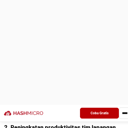
window, durasi layanan, dan jam kerja (setara menyelesaikan
VRP/VRPTW).
Saat kondisi berubah, sistem re-optimasi dinamis,
memperbarui ETA untuk tim dan pelanggan secara
otomatis. Hasilnya rute konsisten, SLA lebih terjaga, dan
planner fokus ke pengecualian alih-alih hitung rute manual.
Agar lebih mudah melihat perbedaannya secara cepat,
berikut ringkasan perencanaan rute manual vs otomatis
dalam tabel:
Aspek
Perencanaan
Perencanaan Rut
Rute Manual
Otomatis
Kecepatan
Input dan
Menghitung urutan
dan effort
pengurutan titik
kunjungan optimal