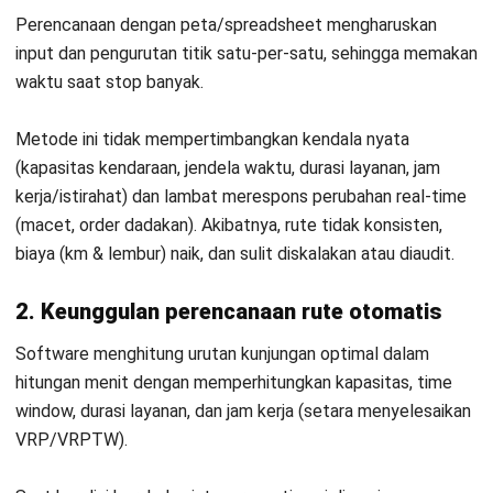
inventaris, dan keuangan tetap sinkron dan efisien. Proses
end-to-end pun menjadi lebih cepat, minim human error, dan
mudah diaudit.
2. Integrasi dengan WMS
Koneksi dengan Warehouse Management System (WMS)
menyelaraskan aktivitas gudang dan pengiriman. Rute yang
sudah dioptimalkan dikirim ke WMS sebagai urutan picking
list, sehingga proses pengambilan barang lebih cepat.
Sebaliknya, data stok siap kirim dari WMS mencegah rute
berisi pesanan yang belum tersedia. Hasilnya, proses
fulfillment lebih lancar, mengurangi delay, dan meningkatkan
ketepatan jadwal pengiriman.
3. Integrasi dengan CRM