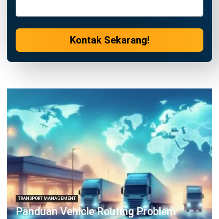
Wawasan Bisnis
Pelajari Lebih Lanjut Tentang Software untuk
Bisnis
Temukan Software Terbaik untuk Bisnis
TENTANG KAMI
HashMicro
Penyedia solusi ERP dengan rangkaian software
terlengkap untuk berbagai jenis industri, yang dapat
disesuaikan dengan kebutuhan setiap bisnis.