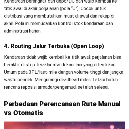
sesuai bisnis Anda, UI-nya mudah digunakan, dan dukungan
teknisnya cepat. Solusi yang tepat harus fleksibel dan siap
tumbuh bersama operasi Anda.
4. Pelatihan tim dan sosialisasi
Berikan pelatihan bagi dispatcher, manajer, dan pengemudi
agar semua memahami cara kerja sistem dan manfaatnya.
Komunikasi yang terbuka membantu menurunkan resistensi
dan mempercepat adaptasi. Pastikan tiap peran tahu
kontribusinya terhadap hasil akhir.
5. Monitoring dan optimasi berkelanjutan
Gunakan fitur analitik dan laporan kinerja untuk
membandingkan hasil dengan KPI awal. Evaluasi rutin
membantu menemukan area yang bisa diperbaiki dan
menyesuaikan parameter sistem. Dengan pemantauan