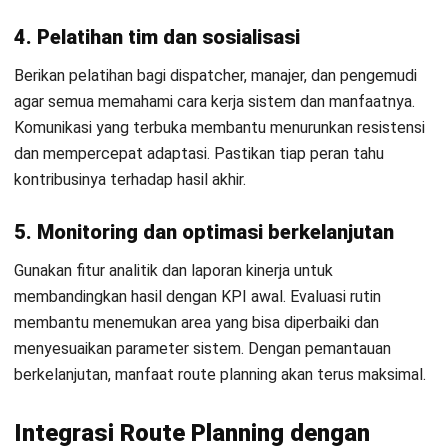
Kesimpulan
Route planning kini menjadi fungsi strategis yang penting
bagi efisiensi dan daya saing bisnis modern. Dengan
teknologi cerdas, perusahaan dapat menekan biaya,
Mulai Konsultasi
meningkatkan produktivitas, dan memperkuat kepuasan
pelanggan.
Coba Gratis
Beralih dari metode manual ke otomatisasi seperti
transportation management software HashMicro
adalah
langkah penting untuk tetap relevan dan tumbuh. Evaluasi
proses logistik Anda, tetapkan tujuan, dan manfaatkan
solusi digital yang terintegrasi.
Investasi pada route planning bukan sekadar efisiensi, tetapi
juga fondasi bagi bisnis yang lebih cerdas, gesit, dan