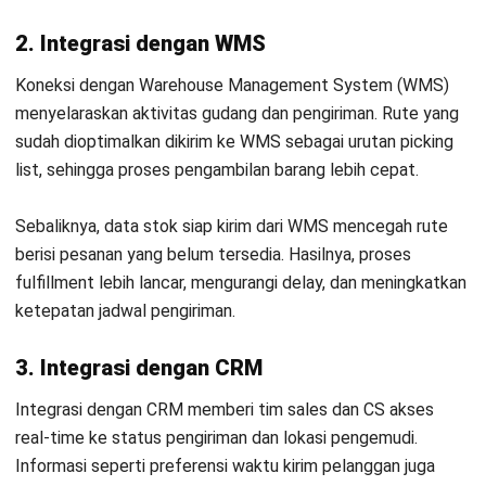
Seberapa cepat saya bisa melihat ROI
setelah mengimplementasikan
software route planning?
Data apa saja yang paling penting
untuk memulai perencanaan rute
otomatis?
Bagaimana sistem menangani
perubahan mendadak seperti
kemacetan?