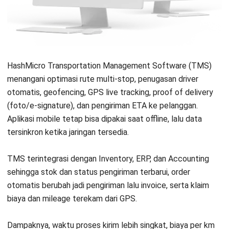
William, B.Sc.
in
Senior Technical Lead
Expert Reviewer
William adalah seorang praktisi dengan gelar Bachelor of
Computer Science dari Nanyang Technological University
Singapore, dengan keahlian mendalam terkait teknologi
informasi dan pengembangan sistem. Pengalaman awal
dalam bidang teknologi menumbuhkan ketertarikannya
terhadap solusi enterprise yang dapat mengintegrasikan
berbagai fungsi bisnis. Selama sepuluh tahun terakhir,
William mendalami dunia sistem Enterprise Resource
Planning (ERP), yang memperkuat keahliannya dalam
arsitektur sistem, implementasi solusi bisnis terintegrasi,
serta optimalisasi proses operasional melalui teknologi.
HashMicro berpegang pada standar editorial yang ketat
dan menggunakan sumber utama seperti regulasi
pemerintah, pedoman industri, serta publikasi terpercaya