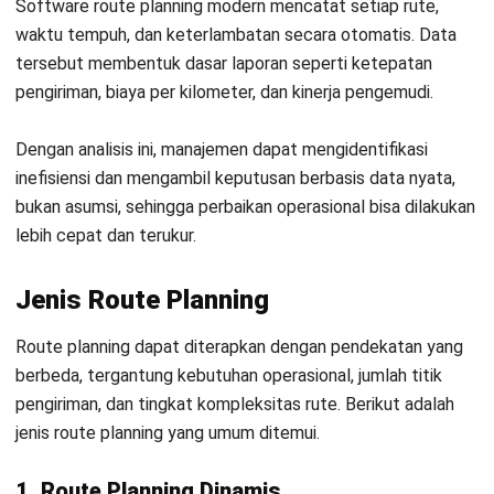
Konsistensi
Rute tidak
Rute lebih
dan
konsisten, biaya
konsisten, SLA
skalabilitas
(km/lembur) naik,
lebih terjaga, dan
dan sulit
mudah dipantau
diaudit/diskalakan.
serta diskalakan.
5 Langkah Praktis Implementasi
Route Planning
Penerapan route planning memerlukan perencanaan matang,
data yang siap, dan tim yang terlatih agar hasilnya optimal.
Berikut langkah-langkah praktis yang dapat Anda ikuti.
1. Audit dan pengumpulan data
Kumpulkan data penting seperti alamat pelanggan, rute