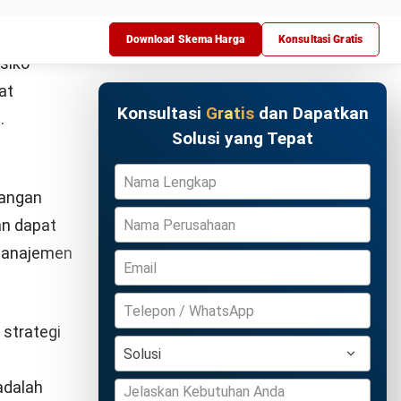
an lainnya.
aan untuk
Coba Gratis
itas dapat
lam
treasury
um atau
eputasi