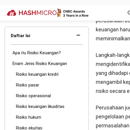
akan mengakiba
Risiko keua
Pengertian ri
memenuhi kewaj
terjadi akibat
mengubah aset
management ya
Risiko huk
Jenis risiko h
peraturan peme
buruk, atau ju