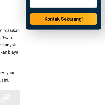
 atau
kuitas.
ngkat
am