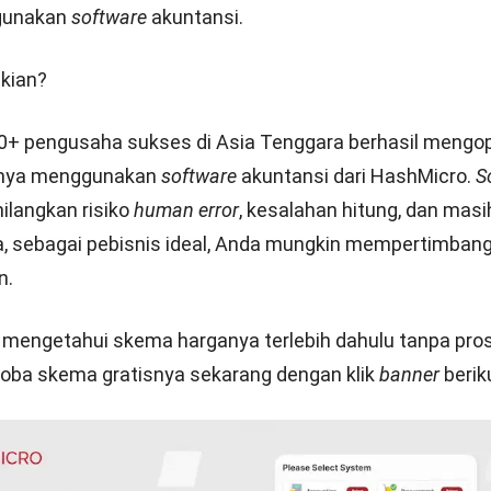
tas
 risiko yang terkait dengan investasi pada pasar saham
a instrumen keuangan lainnya yang mengandung risiko e
iko ekuitas meliputi fluktuasi harga saham, perubahan ti
ebagainya.
Akuntansi sebagai Solusi Unggul dal
i Risiko Keuangan