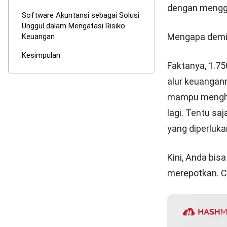
Risiko ekui
Ekuitas adalah
investasi pad
Terjadinya ris
dividen, dan s
Software
Mengatas