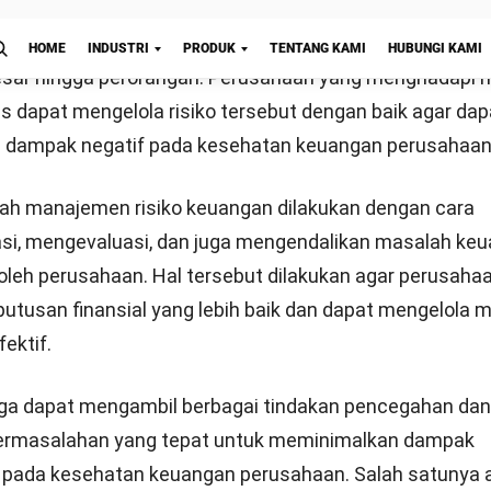
tkan kerugian finansial, reputasi buruk, dan juga kerugi
ngan likuiditas
siko likuiditas adalah merujuk pada kemampuan perusah
Mulai Konsultasi
iban finansial tepat waktu. Permasalahan risiko likuid
 kurangnya sumber daya yang tersedia atau kesulitan da
 menjadi uang tunai.
Risiko ini dapat terhindari dengan
ng efektif dan sistematis
.
um
ukum adalah risiko yang terkait dengan pelanggaran huk
rintah yang dapat mengakibatkan kerugian finansial, r
ga tuntutan hukum.