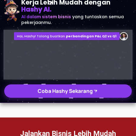
TENTANG KAMI
HashMicro
Penyedia solusi ERP dengan rangkaian software
terlengkap untuk berbagai jenis industri, yang dapat
disesuaikan dengan kebutuhan setiap bisnis.
HUBUNGI KAMI
Jalan Balikpapan Raya No. 9 A - C, Daerah Khusus Ibukota
Jakarta 10160
021 5099 6750
+62-812-2284-6776
hello@hashmicro.co.id
partnership@hashmicro.com