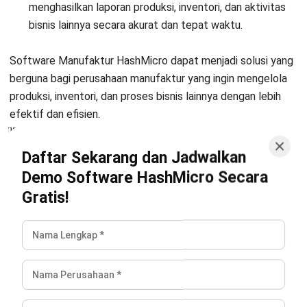
kualitas, biaya, dan waktu pengiriman agar setiap
kebutuhan operasional terpenuhi dengan tepat.
Pendekatan sistematis Jonathan memungkinkan proses
procurement yang efisien dan transparan. Dengan
evaluasi pemasok yang konsisten, ia membantu
memastikan rantai pasok berjalan lancar dan
berkelanjutan.
Anandia Denisha, MBA
Regional Manager
Expert Reviewer
Anandia adalah seorang praktisi dengan gelar Master of
Business Administration dari Universitas Bina
Nusantara, serta memiliki kemampuan kuat dalam
strategi bisnis dan manajemen pemasaran. Pengalaman
lebih dari lima tahun di bidang marketing telah
membentuk keahliannya dalam pengembangan strategi
pemasaran, analisis pasar, dan pengelolaan tim lintas
wilayah. Perjalanan karirnya di industri teknologi dan
software enterprise memperkuat kemampuannya dalam