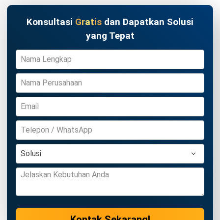
MANUFACTURING
Manufacturing Excellence: Pengertian,
Prinsip, dan Cara Implementasinya
Irga Afghani
- 21/04/2026
MANUFACTURING
Computer Aided Manufacturing: