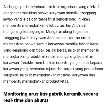
Software Manufaktur HashMicro juga menyediakan fitur-
fitur seperti:
Pelacakan produksi: membantu perusahaan manufaktur
memonitor proses produksi secara
real-time
dan
memastikan bahwa produksi berjalan sesuai rencana.
Inventori: membantu perusahaan manufaktur mengelola
inventori bahan baku dan peralatan dengan lebih efektif.
Analisis data: membantu perusahaan manufaktur
menganalisis data produksi dan inventori untuk
mengambil keputusan bisnis yang lebih baik.
Laporan: membantu perusahaan manufaktur
menghasilkan laporan produksi, inventori, dan aktivitas
bisnis lainnya secara akurat dan tepat waktu.