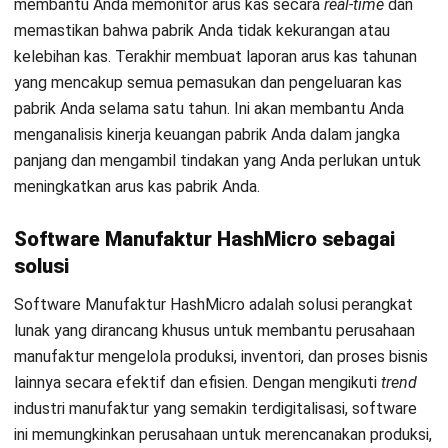
meningkatkan efisiensi operasional pabrik keramik di
Tangerang. Seperti menentukan jadwal produksi yang paling
efisien dengan mempertimbangkan faktor-faktor seperti
ketersediaan sumber daya, kebutuhan bahan baku, dan
tingkat kepadatan produksi.
Untuk mengefisiensikan operasional pabrik keramik di
Tangerang, perusahaan dapat menggunakan
Software
Manufaktur
seperti HashMicro. Dengan menggunakan
Mulai Konsultasi
software
ini, perusahaan dapat mengelola produksi, inventori,
dan proses bisnis lainnya secara efektif dan efisien.
Coba Gratis
Software
ini juga menyediakan fitur-fitur seperti pelacakan
produksi, inventori, analisis data, dan laporan yang berguna
bagi perusahaan dalam mengelola operasionalnya. Anda
dapat mengunduh
skema perhitungan
harga
software
HashMicro untuk mendapatkan gambaran harganya. Daftar
sekarang dan dapatkan
demo gratis.