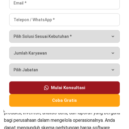
memahami kebutuhan pelanggan B2B, mengelola
kampanye pemasaran digital, serta mengoptimalkan
performa tim untuk mencapai target pertumbuhan bisnis
yang berkelanjutan.
HashMicro berpegang pada standar editorial yang ketat
dan menggunakan sumber utama seperti regulasi
pemerintah, pedoman industri, serta publikasi terpercaya
untuk memastikan konten yang akurat dan relevan.
Pelajari lebih lanjut tentang cara kami menjaga
ketepatan, kelengkapan, dan objektivitas konten dengan
membaca
Panduan Editorial kami
.
Konsultasi
Gratis
dan Dapatkan Solusi