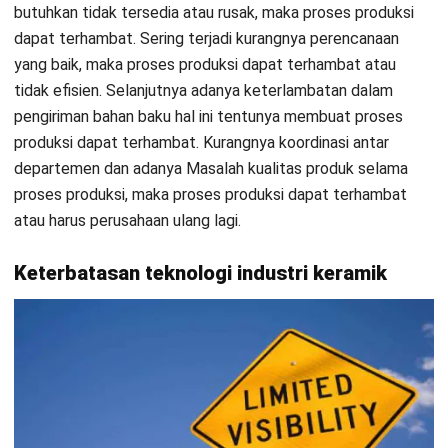
Kurangnya pemasaran dalam dan luar negeri
Kurangnya pemasaran dapat menyebabkan industri keramik
kesulitan menjual produknya, baik di pasar dalam negeri
maupun di pasar luar negeri. Hal ini terjadi karena kurangnya
visibilitas
. Jika industri keramik tidak memasarkan produknya
dengan baik, maka produk tersebut mungkin tidak konsumen
kenal, sehingga tidak ada permintaan untuk produk tersebut.
Hal ini juga dapat terjadi karena kurangnya kepercayaan
konsumen
. Industri keramik yang tidak memasarkan
produknya dengan baik mungkin kesulitan bersaing dengan
industri keramik lain yang lebih agresif dalam memasarkan
produknya. Hal ini menyebabkan terjadinya margin
keuntungan yang perusahaan peroleh akan rendah, sehingga
dapat menyulitkan bagi industri keramik untuk beroperasi
secara efisien.
Permasalahan kas keuangan yang tidak