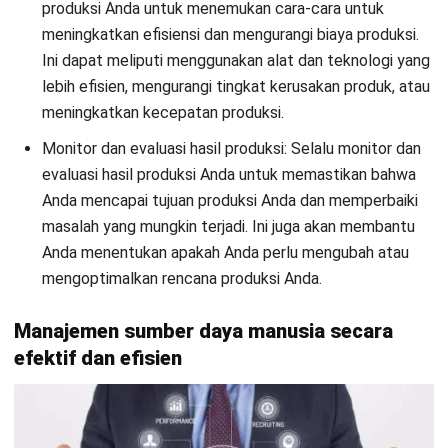
terintegrasi dengan sistem keuangan pabrik Anda. Ini akan
membantu Anda memonitor arus kas secara
real-time
dan
memastikan bahwa semua transaksi keuangan tertangani
dengan tepat. Membuat laporan arus kas harian yang
mencakup semua pemasukan dan pengeluaran kas pabrik
Anda. Ini akan membantu Anda memonitor arus kas secara
akurat dan mengidentifikasi masalah yang mungkin terjadi.
Kemudian membuat laporan arus kas bulanan yang
mencakup semua pemasukan dan pengeluaran kas pabrik
Anda selama satu bulan. Ini akan membantu Anda
menganalisis
trend
arus kas pabrik Anda dan mengambil
tindakan yang Anda perlukan jika terjadi masalah. Tetapkan
batas arus kas yang sesuai untuk pabrik Anda. Ini akan
membantu Anda memonitor arus kas secara
real-time
dan
memastikan bahwa pabrik Anda tidak kekurangan atau
kelebihan kas. Terakhir membuat laporan arus kas tahunan