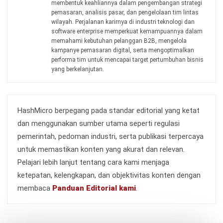
MANUFACTURING
Contoh Laporan Harga Pokok
Penjualan & Langkah Membuatnya
Kinan Eliana
- 09/07/2026