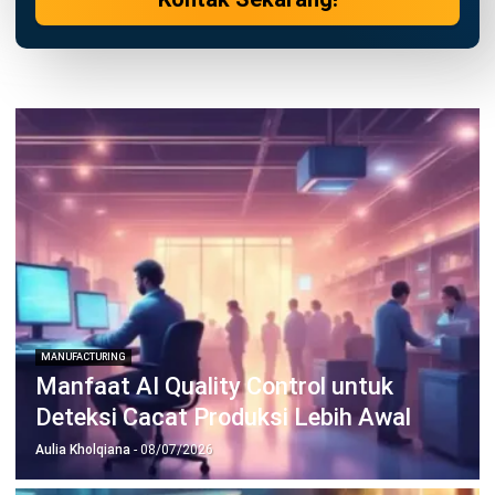
Fungsi, Jenis, dan Penerapannya
Nur Fi'llia Nugrahani
- 29/07/2026
MANUFACTURING
Agile Manufacturing: Panduan
Membuat Bisnis Lebih Adaptif
Kinan Eliana
- 10/06/2026