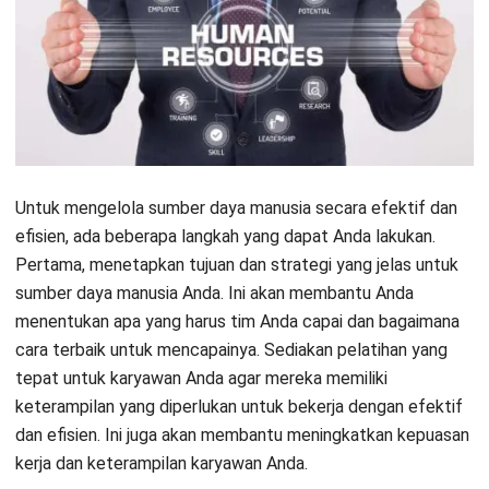
yang mencakup semua pemasukan dan pengeluaran kas
pabrik Anda selama satu tahun. Ini akan membantu Anda
menganalisis kinerja keuangan pabrik Anda dalam jangka
panjang dan mengambil tindakan yang Anda perlukan untuk
meningkatkan arus kas pabrik Anda.
Software Manufaktur HashMicro sebagai
solusi
Software Manufaktur HashMicro adalah solusi perangkat
lunak yang dirancang khusus untuk membantu perusahaan
manufaktur mengelola produksi, inventori, dan proses bisnis
lainnya secara efektif dan efisien. Dengan mengikuti
trend
industri manufaktur
yang semakin terdigitalisasi, software
ini memungkinkan perusahaan untuk merencanakan produksi,
memantau bahan baku dan peralatan, serta mengelola
inventori secara
real-time
. Selain itu, aktivitas pemasaran
dan penjualan juga dapat dikelola dengan lebih mudah.