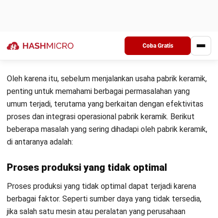
Keterbatasan sumber daya manusia
Masalah selanjutnya adalah keterbatasan sumber daya
manusia. Hal ini terjadi karena kurangnya tenaga kerja yang
terlatih. Industri keramik seringkali kesulitan mencari tenaga
kerja yang memiliki kemampuan teknis yang cukup untuk
menangani mesin-mesin dan peralatan yang rumit. Adanya
kekurangan keterampilan juga dapat menyebabkan proses
produksi menjadi tidak efisien dan menurunkan kualitas
produk. Pekerjaan di industri keramik dapat sebenarnya
dapat menimbulkan masalah kesehatan, seperti debu
keramik yang bisa menyebabkan masalah pernapasan, atau
panas yang dihasilkan oleh mesin-mesin yang dapat
menyebabkan luka bakar. Dan masalah risiko terjadinya
kecelakaan kerja akibat mesin-mesin yang berbahaya atau
bahan-bahan kimia yang beracun juga menyebabkan
terjadinya keterbatasan sumber daya manusia.