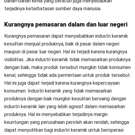
masalah yang pabrik keramik hadapi:
Otomatiskan manajemen produksi secara
efisien untuk hasil yang maksimal
Tips pertama untuk mengatasi masalah pada pabrik keramik
adalah untuk mengelola produksi secara efisien dan
mendapatkan hasil yang maksimal. Tips ini wajib perusahaan
lakukan jika ingin usahanya dapat berkembang. Ada
beberapa langkah yang dapat Anda lakukan:
Buat rencana produksi yang detail: Buatlah rencana
produksi yang mencakup jadwal produksi, jumlah produk
yang akan perusahaan produksi, bahan-bahan yang
perusahaan butuhkan, dan sumber daya yang perusahaan
perlukan. Ini akan membantu Anda menentukan
seberapa banyak waktu dan sumber daya yang
perusahaan butuhkan untuk mencapai tujuan produksi