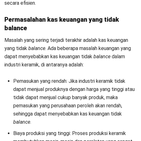
Anda.
Pastikan Anda memiliki cukup bahan baku dan peralatan:
Pastikan Anda memiliki cukup bahan baku dan peralatan
untuk memenuhi rencana produksi Anda. Ini akan
membantu Anda menghindari kelebihan atau kekurangan
bahan baku dan peralatan yang dapat menyebabkan
hambatan produksi.
Sesuaikan produksi dengan permintaan pasar: Pastikan
produksi Anda sesuai dengan permintaan pasar. Ini akan
membantu Anda menghindari kelebihan produk yang
tidak terjual atau kekurangan produk yang pelanggan
butuhkan.
Analisis dan optimalkan proses produksi: Analisis proses
produksi Anda untuk menemukan cara-cara untuk
meningkatkan efisiensi dan mengurangi biaya produksi.
Ini dapat meliputi menggunakan alat dan teknologi yang