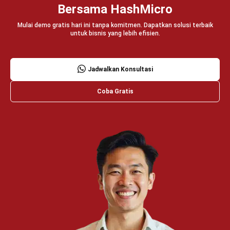
PRODUK
ERP
Inventory
Asset
CRM
Leads
Invoicing
Accounting
Procurement
POS (Point of Sales)
HRM
WMS
INDUSTRI