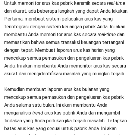
Software Manufaktur HashMicro dapat menjadi solusi yang
berguna bagi perusahaan manufaktur yang ingin mengelola
produksi, inventori, dan proses bisnis lainnya dengan lebih
efektif dan efisien.
Baca juga:
Pentingnya Kurva Kemungkinan Produksi
Daftar Sekarang dan Jadwalkan
untuk Aktivitas Pabrik Manufaktur
Demo Software HashMicro Secara
Gratis!
Kesimpulan
Untuk meningkatkan efisiensi operasional pabrik keramik di
Tangerang, salah satu cara yang dapat Anda lakukan adalah
dengan menggunakan Software Manufaktur. Software
Manufaktur adalah perangkat lunak yang dirancang untuk
membantu proses perencanaan, pengendalian, dan
mengoptimalkan produksi di sebuah pabrik. Ada beberapa
cara di mana Software Manufaktur dapat membantu