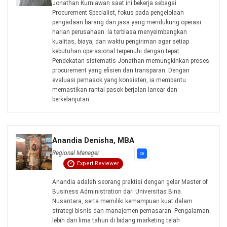
MANUFACTURING
Manfaat AI Quality Control untuk
Deteksi Cacat Produksi Lebih Awal
Aulia Kholqiana
- 08/07/2026