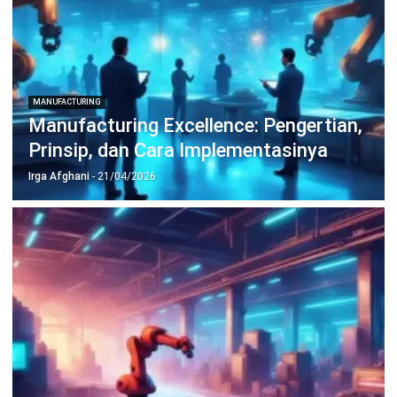
pekerjaanmu.
Hai, Hashy! Tolong buatkan
perbandingan P&L Q2 vs Q1
Laporan Perbandingan P&L Q2 vs Q1
2MB, File XLSX
Buka
Simpan
Coba Hashy Sekarang
Jalankan Bisnis Lebih Mudah
Bersama HashMicro
Mulai demo gratis hari ini tanpa komitmen. Dapatkan solusi terbaik
untuk bisnis yang lebih efisien.