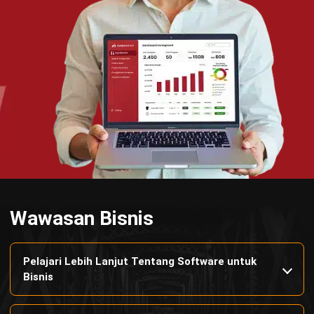
Manufacturing
Wholesale
Retail
Construction
Engineering
Mining
FnB
Facility
Agriculture
Central Kitchen
Home
Industri
Produk
Tentang Kami
Hubungi Kami
© BusinessTech by Hashmicro