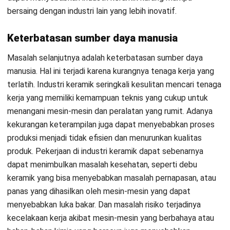
meningkatkan biaya produksi. Jika biaya produksi tinggi,
maka keuntungan yang perusahaan peroleh akan rendah,
sehingga dapat menyebabkan kas keuangan tidak
balance
.
Masalah keuangan lainnya: Industri keramik juga dapat
mengalami masalah keuangan lainnya, seperti hutang
yang tinggi atau pajak yang tidak terbayar, yang dapat
menyebabkan kas keuangan tidak balance.
Tips Atasi Masalah Pabrik Keramik
Setelah mengetahui apa saja masalah yang sering terjadi
pada pabrik keramik. Anda juga harus mengetahui bagaimana
cara mengatasi masalah tersebut. Untuk dapat menjalankan
operasional perusahaan dengan lebih baik Anda dapat
menggunakan tips yang akan dibahas pada bagian ini.
Berikut
adalah beberapa tips yang dapat dilakukan untuk mengatasi