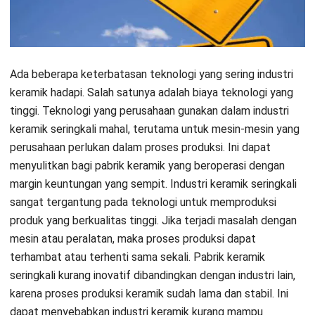
balance
Masalah yang sering terjadi terakhir adalah kas keuangan
yang tidak
balance
. Ada beberapa masalah keuangan yang
dapat menyebabkan kas keuangan tidak
balance
dalam
industri keramik, di antaranya adalah:
Pemasukan yang rendah: Jika industri keramik tidak
dapat menjual produknya dengan harga yang tinggi atau
tidak dapat menjual cukup banyak produk, maka
pemasukan yang perusahaan peroleh akan rendah,
sehingga dapat menyebabkan kas keuangan tidak
balance
.
Biaya produksi yang tinggi: Proses produksi keramik
membutuhkan mesin-mesin dan peralatan yang sangat
mahal, yang dapat meningkatkan biaya produksi. Selain
itu, bahan baku yang tidak mudah didapat juga dapat