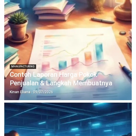
MANUFACTURING
Mesin Pabrik Sering Bermasalah?
Kenali Gejala Downtime Mesin Lebih
Awal
Kinan Eliana
- 20/04/2026
Kerja Lebih Mudah dengan
Hashy AI.
AI dalam sistem bisnis
yang tuntaskan semua