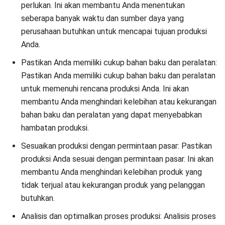
jawab yang jelas dan terdefinisi dengan baik. Ini akan
membantu meningkatkan efektivitas tim Anda dan
mengurangi kebingungan. Mengatur ulang tugas dan
tanggung jawab karyawan Anda secara teratur untuk
memastikan bahwa semua karyawan memiliki beban kerja
yang seimbang dan tidak terlalu berat. Ini akan membantu
meningkatkan produktivitas dan mengurangi kelelahan
karyawan. Terakhir memberikan insentif yang sesuai kepada
karyawan yang mencapai tujuan dan target yang perusahaan
terapkan. Ini akan meningkatkan motivasi karyawan dan
membantu meningkatkan produktivitas.
Monitoring arus kas pabrik keramik secara
real-time
dan akurat
Untuk memonitor arus kas pabrik keramik secara
real-time
dan akurat, ada beberapa langkah yang dapat Anda lakukan.
Pertama, membuat sistem pelacakan arus kas yang