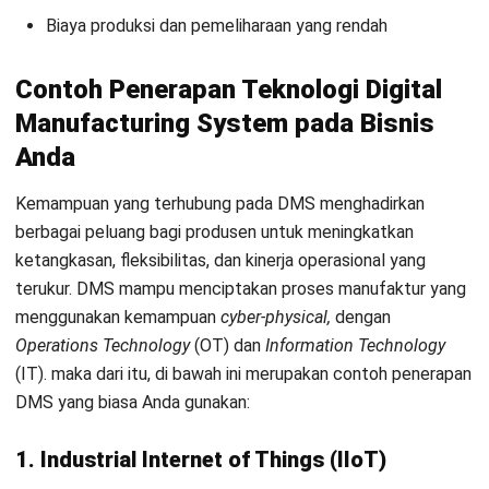
Information Technology
(IT).
Maka dari itu, Anda perlu
menggunakan software manufaktur yang telah terintegrasi
dengan sistem lainnya demi menunjang keefektifan proses
perusahaan Anda.
HashMicro menghadirkan
Sistem Manufaktur
terbaik se-
Indonesia dengan fitur yang lengkap, serta ada banyak
manfaat yang bisa Anda raih. Dengan menggunakan sistem
manufaktur HashMicro, Anda dapat mengerjakan pekerjaan
industri Anda secara otomatis dan cepat.
Hanya dengan mengunduh skema perhitungan harga
software
HashMicro, Anda sudah dapat memiliki dan
menggunakannya. Dapatkan
demo gratis
sekarang!