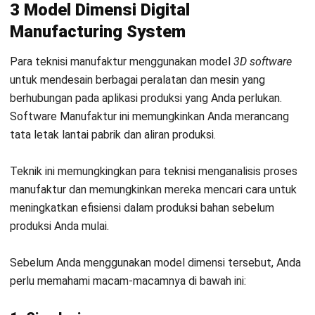
untuk membuat ikhtisar kinerja harian oleh
Sistem
Manufaktur
. Selanjutnya, program tersebut dapat Anda
manfaatkan di manapun Anda berada dan kapanpun.
4. Advanced Robotics
Sistem operasi yang canggih ini adalah hal yang penting
pada manufaktur yang berfungsi untuk mengotomatisasi
seluruh pekerjaan, meningkatkan efisiensi, dan memantau
keselamatan pekerja.
Contoh dari sistem operasi yang bisa Anda nikmati adalah
pada saat proses produksi, perusahaan Anda menggunakan
mesin simulasi 3D sebagai pengganti tenaga manusia.
Sehingga, sistem operasi yang canggih ini manfaatnya juga
bisa Anda dapatkan dari
Sistem Manufaktur
.
5. Additive Manufacturing