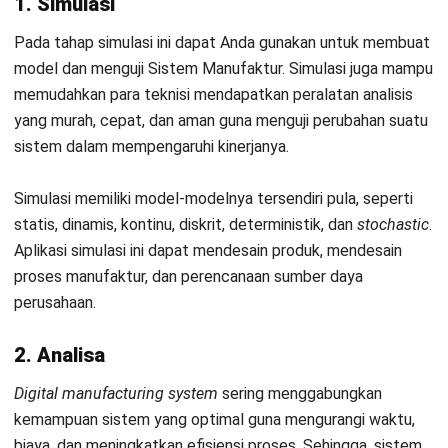
Manufaktur aditif adalah metode ataupun teknologi yang
menambahkan bahan dan nilai pada proses produksi barang
manufaktur. Salah satu metode manufaktur aditif tersebut
adalah 3D
printing.
Sehingga, manufaktur aditif ini bermanfaat pada kecepatan
Sistem Manufaktur
dalam membuat prototipe dan
penyesuaian desain, serta memudahkan Anda dalam
mengkostumisasi produk.
Manfaat lainnya, yaitu bahan-bahan yang perusahaan Anda
gunakan dapat Anda manfaatkan secara penuh, bahkan bisa
Anda gunakan kembali apabila terdapat sisa.
6. Digital Thread and Twins
Digital thread
merupakan model 3D dari aset fisik, sistem