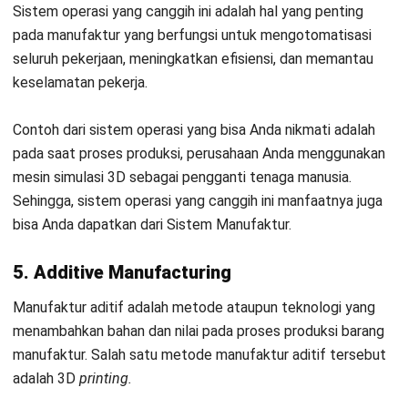
HashMicro berpegang pada standar editorial yang ketat
dan menggunakan sumber utama seperti regulasi
pemerintah, pedoman industri, serta publikasi terpercaya
untuk memastikan konten yang akurat dan relevan.
Pelajari lebih lanjut tentang cara kami menjaga
ketepatan, kelengkapan, dan objektivitas konten dengan
membaca
Panduan Editorial kami
.
Konsultasi
Gratis
dan Dapatkan Solusi
yang Tepat