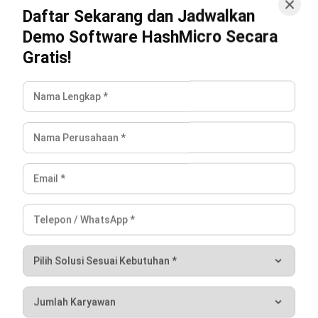
Prinsip, dan Cara Implementasinya
Irga Afghani
- 21/04/2026
MANUFACTURING
Computer Aided Manufacturing:
Fungsi, Jenis, dan Penerapannya
Nur Fi'llia Nugrahani
- 29/07/2026