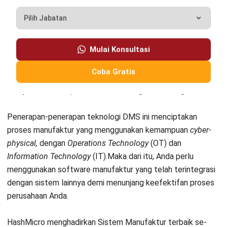
MANUFACTURING
Agile Manufacturing: Panduan
Membuat Bisnis Lebih Adaptif
Kinan Eliana
- 10/06/2026