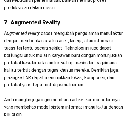
MANUFACTURING
Manfaat AI Quality Control untuk
Deteksi Cacat Produksi Lebih Awal
Aulia Kholqiana
- 08/07/2026