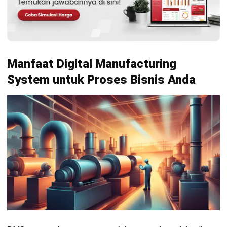
Ketika intensitas persaingan global meningkat, tekanan
pada produsen untuk berpikir secara berbeda tentang
model bisnis, sambil tetap mengembangkan aliran
pendapatan tambahan dan menemukan cara untuk
mengungguli persaingan.
Daftar Sekarang dan Jadwalkan
Mengapa
Digital Manufacturing
Demo Software HashMicro Secara
System
Penting untuk Bisnis Anda?
Gratis!
Penggunaan DMS memiliki berbagai fitur yang mampu
membantu Anda pada proses serta operasional perusahaan,
khususnya dalam bidang manufaktur. Terlebih pada industri
4.0, Anda perlu menggunakan berbagai teknologi terkini yang
mampu mengefektifkan dan mengefisiensi pekerjaan pada
industri manufaktur Anda.
Penggunaan
Sistem Manufaktur
juga mampu mengintegrasi