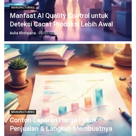
Manufacturing
Wholesale
Retail
Construction
Engineering
Mining
FnB
Facility
Agriculture
Central Kitchen
Home
Industri
Produk
Tentang Kami
Hubungi Kami
© BusinessTech by Hashmicro