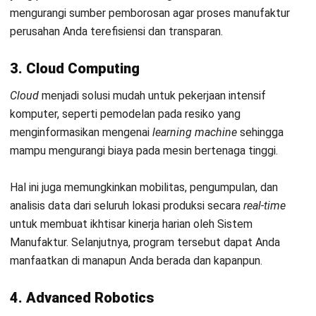
evaluasi pemasok yang konsisten, ia membantu
memastikan rantai pasok berjalan lancar dan
berkelanjutan.
Anandia Denisha, MBA
Regional Manager
Expert Reviewer
Anandia adalah seorang praktisi dengan gelar Master of
Business Administration dari Universitas Bina
Nusantara, serta memiliki kemampuan kuat dalam
strategi bisnis dan manajemen pemasaran. Pengalaman
lebih dari lima tahun di bidang marketing telah
membentuk keahliannya dalam pengembangan strategi
pemasaran, analisis pasar, dan pengelolaan tim lintas
wilayah. Perjalanan karirnya di industri teknologi dan
software enterprise memperkuat kemampuannya dalam
memahami kebutuhan pelanggan B2B, mengelola
kampanye pemasaran digital, serta mengoptimalkan
performa tim untuk mencapai target pertumbuhan bisnis
yang berkelanjutan.