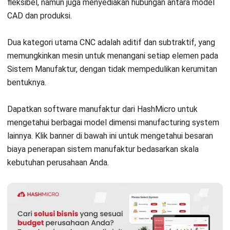
Anda mungkin juga ingin membaca artikel kami sebelumnya
yang membahas
m
odel sistem informasi manufaktur dengan
klik di sini.
Masa Depan
Digital Manufacturing
System
pada Industri Manufaktur
DMS tampaknya akan terus berlanjut dan berkembang di
masa depan, karena penggunaan informasi pada proses
produksi semakin terotomatis.
Dengan sistem yang mampu berintegrasi pada sistem
lainnya, perkembangan Industri 4.0 tampaknya
Sistem
Manufaktur
akan melanjutkan tren produksi gabungan guna
meningkatkan persaingan serta memudahkan proses.