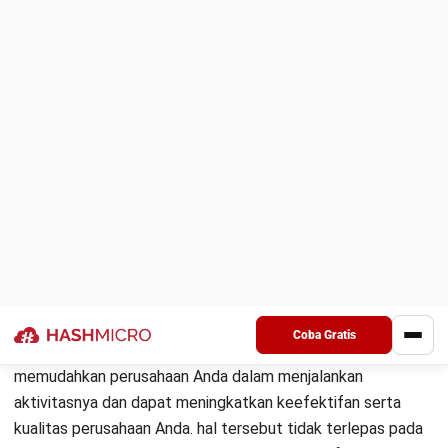
Perputaran semua tingkat rantai nilai secara lebih cepat
Visibilitas yang
real-time
dalam efek perubahan pada
proses, peralatan,
Sistem Manufaktur
, dan komponen
lainnya.
Inovasi sistem yang lebih cepat
Biaya produksi dan pemeliharaan yang rendah
Contoh Penerapan Teknologi
Digital
Manufacturing System
pada Bisnis
Anda
Kemampuan yang terhubung pada DMS menghadirkan
berbagai peluang bagi produsen untuk meningkatkan
ketangkasan, fleksibilitas, dan kinerja operasional yang
terukur. DMS mampu menciptakan proses manufaktur yang
menggunakan kemampuan
cyber-physical
,
dengan