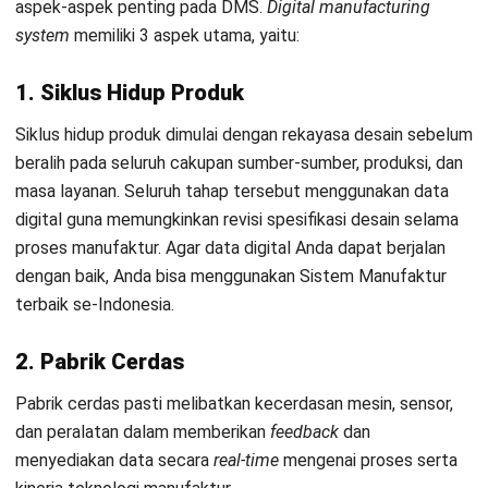
Operations Technology
(OT) dan
Information Technology
(IT). maka dari itu, di bawah ini merupakan contoh penerapan
DMS yang biasa Anda gunakan:
1. Industrial Internet of Things
(IIoT)
IIoT secara luas mengacu pada serangkaian sensor dan
perangkat yang terhubung ke internet guna menyediakan
data yang
real-time
dari seluruh aspek
Sistem Manufaktur
.
Hal ini memungkinkan visibilitas yang lebih baik pada kinerja
alat berat.
Demikian pula, teknologi ini juga memiliki implikasi pada
logistik
supply chain
, menawarkan untuk mempersempit
penggunaan energi dan waktu yang terbuang.
2. Big Data and Analytics Tools