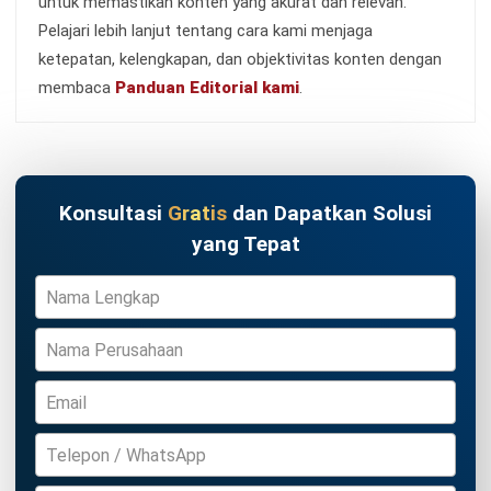
TENTANG KAMI
HashMicro
Penyedia solusi ERP dengan rangkaian software
terlengkap untuk berbagai jenis industri, yang dapat
disesuaikan dengan kebutuhan setiap bisnis.
HUBUNGI KAMI
Jalan Balikpapan Raya No. 9 A - C, Daerah Khusus Ibukota
Jakarta 10160
021 5099 6750
+62-812-2284-6776
hello@hashmicro.co.id
partnership@hashmicro.com