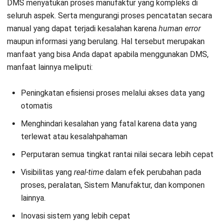
seluruh sistem yang terpisah, sehingga mampu
berkesinambungan dengan sistem lainnya. DMS yang sudah
berbasis komputasi
cloud
, memudahkan Anda dalam
melakukan aktivitas produksi secara otomatis tanpa ada
campur tangan manusia secara manual.
Kesimpulan
Digital manufacturing system
(DMS) adalah aplikasi
Mulai Konsultasi
manufaktur yang berbasis pada teknologi digital. Revolusi
industri 4.0 mengubah seluruh proses perusahaan
Coba Gratis
manufaktur dengan tujuan untuk meningkatkan dan
menyebarluaskan produk mereka dengan teknologi terkini.
Penerapan-penerapan teknologi DMS ini menciptakan
proses manufaktur yang menggunakan kemampuan
cyber-
physical,
dengan
Operations Technology
(OT) dan