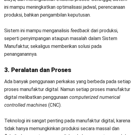
operasional, dan struktur di seluruh aspek manufaktur.
Representasi virtual yang Anda gunakan bersama dengan
sensor IIoT dan
Sistem Manufaktur
ini memberi produsen
pandangan keseluruhan dari seluruh aspek perusahaan dalam
ruang virtual, menunjukkan lokasi aset, waktu kerja mesin,
dan kebutuhan pemeliharaan, bahkan melihat proses
produksi dari dalam mesin.
7. Augmented Reality
Augmented reality
dapat mengubah pengalaman manufaktur
dengan memberikan status aset, kinerja, atau informasi
tugas tertentu secara sekilas. Teknologi ini juga dapat
berfungsi untuk melatih karyawan baru dengan menunjukkan
protokol keselamatan untuk setiap mesin dan bagaimana
hal itu terkait dengan tugas khusus mereka. Demikian juga,
perangkat AR dapat menunjukkan lokasi, komponen, dan
protokol yang tepat untuk pemeliharaan.