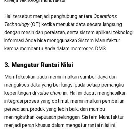
Peningkatan jumlah perangkat yang terhubung pada
Sistem
Manufaktur
menghasilkan sejumlah data yang besar. Alat
analisis data seperti AI dan
learning machine
membantu
menerjemahkan data besar menjadi wawasan yang dapat
memperkirakan saat adanya permintaan dan penawaran
yang prediktif. Proses ini berfungsi untuk menemukan dan
mengurangi sumber pemborosan agar proses manufaktur
perusahan Anda terefisiensi dan transparan.
3. Cloud Computing
Cloud
menjadi solusi mudah untuk pekerjaan intensif
komputer, seperti pemodelan pada resiko yang
menginformasikan mengenai
learning machine
sehingga
mampu mengurangi biaya pada mesin bertenaga tinggi.
Hal ini juga memungkinkan mobilitas, pengumpulan, dan
analisis data dari seluruh lokasi produksi secara
real-time