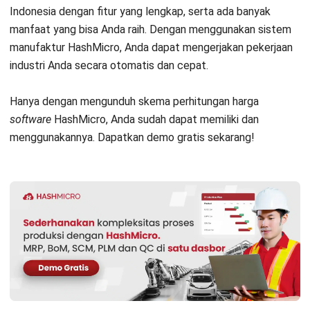
MANUFACTURING
Mesin Pabrik Sering Bermasalah?
Kenali Gejala Downtime Mesin Lebih
Awal
Kinan Eliana
- 20/04/2026
Jalankan Bisnis Lebih Mudah
Bersama HashMicro
Mulai demo gratis hari ini tanpa komitmen. Dapatkan solusi terbaik