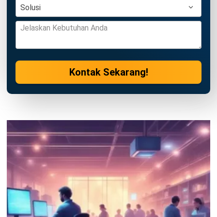
PRODUK
ERP
Inventory
Asset
CRM
Leads
Invoicing
Accounting
Procurement
POS (Point of Sales)
HRM
WMS
INDUSTRI