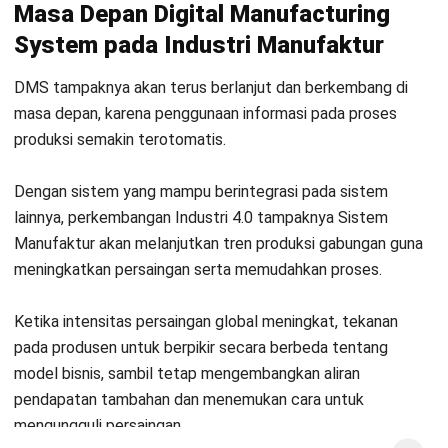
MANUFACTURING
Contoh Laporan Harga Pokok
Penjualan & Langkah Membuatnya
Kinan Eliana
- 09/07/2026
MANUFACTURING
Manufacturing Excellence: Pengertian,