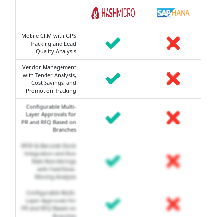
Mobile CRM with GPS
Tracking and Lead
Quality Analysis
Vendor Management
with Tender Analysis,
Cost Savings, and
Promotion Tracking
Configurable Multi-
Layer Approvals for
PR and RFQ Based on
Branches
RFID & Barcode Stock
Integration and Run
Rate Reorderings
with Fast/Slow-
Moving Analysis
Configurable Multi-
Layer Approvals for
PR and RFQ Based on
Branches