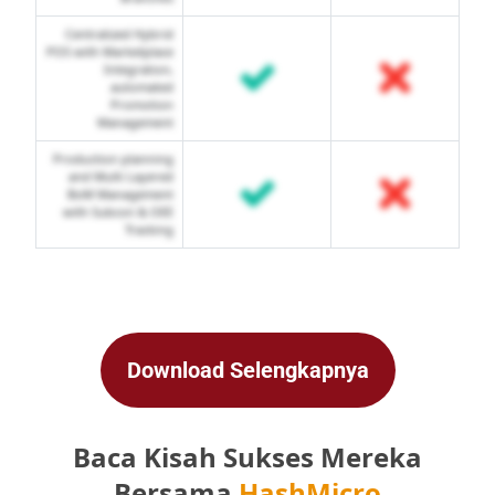
Centralized Hybrid
POS with Marketplace
Integration,
automated
Promotion
Management
Production planning
and Multi Layered
BoM Management
with Subcon & OEE
Tracking
Download Selengkapnya
Baca Kisah Sukses Mereka
Bersama
HashMicro