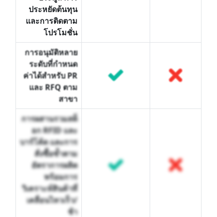
ประหยัดต้นทุน
และการติดตาม
โปรโมชั่น
การอนุมัติหลาย
ระดับที่กำหนด
ค่าได้สำหรับ PR
และ RFQ ตาม
สาขา
การผสานรวมสต็
อก RFID และ
บาร์โค้ด และการ
สั่งซื้อซ้ำตาม
อัตราการผลิต
พร้อมการ
วิเคราะห์สินค้าที่
เคลื่อนไหวเร็ว/
ช้า