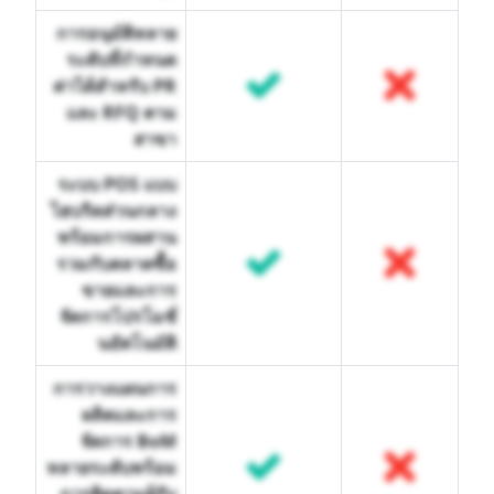
การอนุมัติหลาย
ระดับที่กำหนด
ค่าได้สำหรับ PR
และ RFQ ตาม
สาขา
ระบบ POS แบบ
ไฮบริดส่วนกลาง
พร้อมการผสาน
รวมกับตลาดซื้อ
ขายและการ
จัดการโปรโมชั่
นอัตโนมัติ
การวางแผนการ
ผลิตและการ
จัดการ BoM
หลายระดับพร้อม